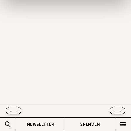
Ich möchte meine Spende verschenken.
Du erhältst eine E-Mail mit deiner
Geschenkurkunde im PDF-Format, welche Du
ausdrucken oder weiterleiten und verschenken
kannst.
WEITER
1/3
NEWSLETTER
SPENDEN