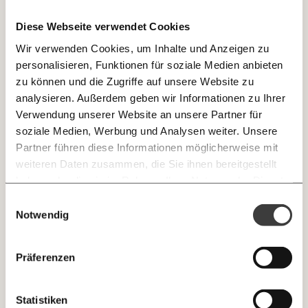
Diese Webseite verwendet Cookies
JETZT
Wir verwenden Cookies, um Inhalte und Anzeigen zu
EINFACH
Ich werde Fördermitglied* …
personalisieren, Funktionen für soziale Medien anbieten
TEILEN.
zu können und die Zugriffe auf unsere Website zu
monatlich
jährlich
analysieren. Außerdem geben wir Informationen zu Ihrer
Verwendung unserer Website an unsere Partner für
E-Mail
Whatsapp
soziale Medien, Werbung und Analysen weiter. Unsere
Newsletter des Momentum Instituts
… mit einem Beitrag von* …
Partner führen diese Informationen möglicherweise mit
Ein Mal pro
Momentum Institut-Weekly:
weiteren Daten zusammen, die Sie ihnen bereitgestellt
Telegram
Messenger
Ich werde Fördermitglied* …
10€
20€
Woche die neuesten Analysen,
haben oder die sie im Rahmen Ihrer Nutzung der Dienste
GEMERKTE
Berechnungen, das Paper der Woche und
gesammelt haben.
monatlich
jährlich
Einwilligungsauswahl
Medienauftritte vom Momentum Institut.
Facebook
Mastodon
INHALTE
30€
50€
Notwendig
0
Inhalte
100€
€
Threads
RSS
Newsletter des Moment Magazins
… mit einem Beitrag von* …
ALLES
Präferenzen
Knackig über die
Instagram
LinkedIn
Morgenmoment:
10€
20€
wichtigsten Themen informiert bleiben -
Ich spende einmalig
Statistiken