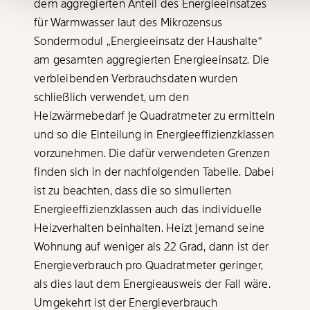
dem aggregierten Anteil des Energieeinsatzes
für Warmwasser laut des Mikrozensus
Ich möchte meine Spende
Sondermodul „Energieeinsatz der Haushalte“
verschenken.
Du erhältst eine E-Mail mit deiner
am gesamten aggregierten Energieeinsatz. Die
Geschenkurkunde im PDF-Format, welche
verbleibenden Verbrauchsdaten wurden
Du ausdrucken oder weiterleiten und
verschenken kannst.
schließlich verwendet, um den
Heizwärmebedarf je Quadratmeter zu ermitteln
und so die Einteilung in Energieeffizienzklassen
vorzunehmen. Die dafür verwendeten Grenzen
WEITER
finden sich in der nachfolgenden Tabelle. Dabei
1/3
ist zu beachten, dass die so simulierten
Energieeffizienzklassen auch das individuelle
Heizverhalten beinhalten. Heizt jemand seine
Wohnung auf weniger als 22 Grad, dann ist der
Energieverbrauch pro Quadratmeter geringer,
als dies laut dem Energieausweis der Fall wäre.
Umgekehrt ist der Energieverbrauch