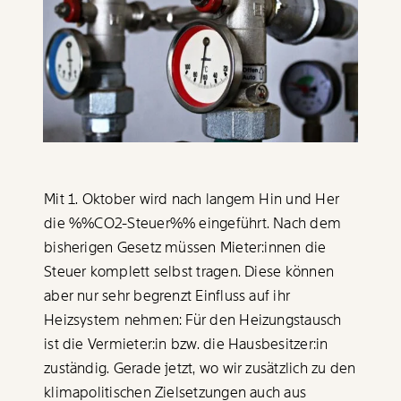
Datensätze
Paper der Woche
Kürzungslandkarte
Projekte
Erbschaftssteuer-Rechner
Koalitions-Kompass
Arbeitslosenrechner
Mit 1. Oktober wird nach langem Hin und Her
Über uns
Care-Rechner
die
%%CO2-Steuer%%
eingeführt. Nach dem
Team
Befristungs-Monitor
bisherigen Gesetz müssen Mieter:innen die
Steuer komplett selbst tragen. Diese können
Jahresberichte
Pflegerechner
aber nur sehr begrenzt Einfluss auf ihr
Pressebereich
Heizsystem nehmen: Für den Heizungstausch
Parlagram
ist die Vermieter:in bzw. die Hausbesitzer:in
Jobs & Fellowships
zuständig. Gerade jetzt, wo wir zusätzlich zu den
klimapolitischen Zielsetzungen auch aus