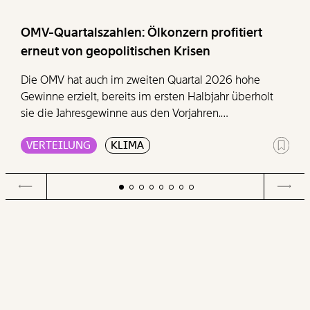
OMV-Quartalszahlen: Ölkonzern profitiert
erneut von geopolitischen Krisen
Die OMV hat auch im zweiten Quartal 2026 hohe
Gewinne erzielt, bereits im ersten Halbjahr überholt
sie die Jahresgewinne aus den Vorjahren.
Geopolitische Krisen sorgen weiterhin für hohe
VERTEILUNG
KLIMA
Gewinne im Öl- und Gasgeschäft, wie das Momentum
Institut in einer Aussendung zeigt. Besonders auffällig
sind erneut die Raffinerie-Margen. Weiters zeigt die
Denkfabrik, wie seit Ausbruch der Kampfhandlungen
im Iran die Preise für Kraftstoffe, wie Benzin oder
Diesel, schlagartig zu den stärksten Inflationstreibern
werden.