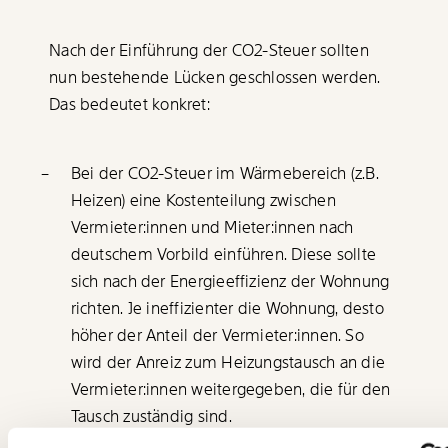
Nach der Einführung der
CO2-Steuer
sollten
nun bestehende Lücken geschlossen werden.
Veränderung
Das bedeutet konkret:
beginnt mit Dir!
Bei der
CO2-Steuer
im Wärmebereich (z.B.
Werde
und wir können
Fördermitglied
Heizen) eine Kostenteilung zwischen
gemeinsam unsere Wirtschaft so gestalten, dass
Vermieter:innen und Mieter:innen nach
sie für alle funktioniert. Unsere Recherchen sind
für alle frei im Netz. Unabhängig und werbefrei.
deutschem Vorbild einführen. Diese sollte
Und das wird auch so bleiben. Kämpf’ mit uns für
sich nach der Energieeffizienz der Wohnung
den Fortschritt und unterstütze uns mit Deinem
richten. Je ineffizienter die Wohnung, desto
Mitgliedsbeitrag.
höher der Anteil der Vermieter:innen. So
Du überweist lieber direkt?
wird der Anreiz zum Heizungstausch an die
Immer auf dem
Hier unsere IBAN: AT34 4300 0498 0007 6017
Vermieter:innen weitergegeben, die für den
Laufenden bleiben
Tausch zuständig sind.
Deine Spende absetzen:
Fragen und Antworten.
mit unseren gratis
Zusätzlich könnte der Klimabonus sozial