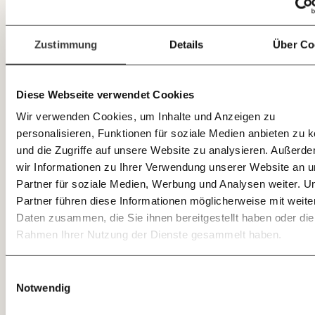
E-Mail-Newslettern!
gestaffelt werde
n, um Haushalte mit
niedrigen Einkommen stärker zu
Zustimmung
Details
Über Co
unterstützen.
Außerdem sollte die
CO2-Steuer
in Zukunft
JETZT
– vor allem für den Fall, dass die
Diese Webseite verwendet Cookies
EINFACH
Energiekosten wieder stärker sinken –
Wir verwenden Cookies, um Inhalte und Anzeigen zu
schneller und stärker ansteigen, um
TEILEN.
personalisieren, Funktionen für soziale Medien anbieten zu 
mittelfristig auf EUR 150 pro Tonne CO2-
und die Zugriffe auf unsere Website zu analysieren. Außerd
Äquivalent zu kommen.
wir Informationen zu Ihrer Verwendung unserer Website an 
Newsletter des Momentum Instituts
Partner für soziale Medien, Werbung und Analysen weiter. U
E-Mail
Whatsapp
Partner führen diese Informationen möglicherweise mit weite
Ein Mal
Momentum Institut-Weekly:
Daten zusammen, die Sie ihnen bereitgestellt haben oder die
Methodik
Ich werde Fördermitglied* …
pro Woche die neuesten Analysen,
Telegram
Messenger
Rahmen Ihrer Nutzung der Dienste gesammelt haben.
Berechnungen, das Paper der Woche
GEMERKTE
und Medienauftritte vom Momentum
monatlich
jährlich
Die Analyse erfolgte mittels
Einwilligungsauswahl
Institut.
Facebook
Mastodon
INHALTE
0
In
Notwendig
Mikrosimulationsmodell, basierend auf den
Mikrodaten der Konsumerhebung 2019/20.