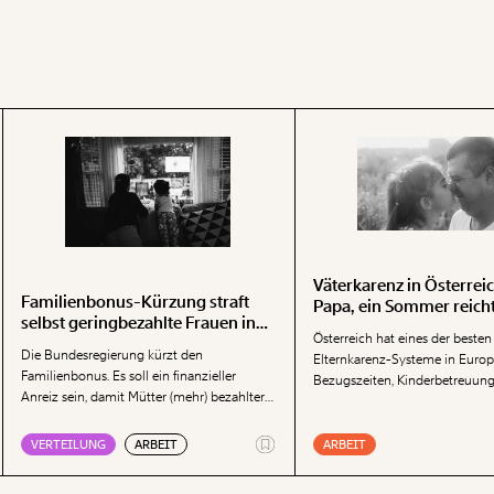
Väterkarenz in Österreic
Familienbonus-Kürzung straft
Papa, ein Sommer reicht
selbst geringbezahlte Frauen in
Österreich hat eines der besten
Vollzeit
Die Bundesregierung kürzt den
Elternkarenz-Systeme in Europ
Familienbonus. Es soll ein finanzieller
Bezugszeiten, Kinderbetreuung
Anreiz sein, damit Mütter (mehr) bezahlter
Monat, Partnerschaftsbonus – di
Erwerbsarbeit nachgehen. Dabei straft die
Instrumente ist lang.
Kürzung des Familienbonus sogar jene
VERTEILUNG
ARBEIT
ARBEIT
Frauen, die bereits Vollzeit beschäftigt sind.
Das löst keine Probleme, kommentiert