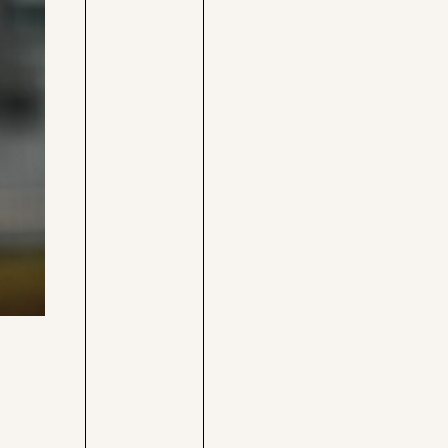
Care-
Pressebereich
Rechner
Jobs &
Befristungs-
Fellowships
Monitor
Pflegerechner
Parlagram