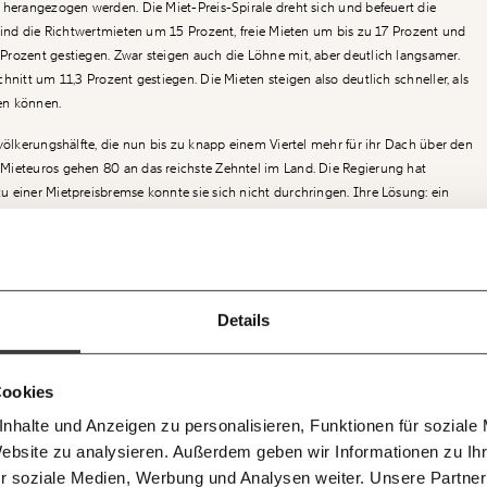
 herangezogen werden. Die Miet-Preis-Spirale dreht sich und befeuert die
 sind die Richtwertmieten um 15 Prozent, freie Mieten um bis zu 17 Prozent und
rozent gestiegen. Zwar steigen auch die Löhne mit, aber deutlich langsamer.
hnitt um 11,3 Prozent gestiegen. Die Mieten steigen also deutlich schneller, als
en können.
völkerungshälfte, die nun bis zu knapp einem Viertel mehr für ihr Dach über den
Mieteuros gehen 80 an das reichste Zehntel im Land. Die Regierung hat
 einer Mietpreisbremse konnte sie sich nicht durchringen. Ihre Lösung: ein
hste Einmalzahlung. 250 Millionen Euro Steuergeld wandern dadurch zwar
den Bevölkerung, landen dann aber schnurstracks auf den Konten der meist
Ich werde Fördermitglied* …
!
ermieter. Anders gesagt: Umverteilung von unten nach oben par excellence.
Newsletter des Momentum I
monatlich
jährl
f dem
ir können gemeinsam unsere
 die Konten der Vermietenden zu transferieren, könnte die Regierung auch an der
Details
Momentum Insti
ie für alle funktioniert. Unsere
E-Mail
Whats
. Die Preise könnten gebremst werden. Dass die Mieten immer weiter steigen,
 bleiben
pro Woche die ne
… mit einem Beitrag von* …
i im Netz. Unabhängig und werbefrei.
r wir hilflos ausgeliefert sind. Die Regierung hat großen Handlungsspielraum.
Berechnungen, d
. Kämpf’ mit uns für den Fortschritt
n gratis
Medienauftritte 
nderen Ländern: Schottland hat letztes Jahr alle Mieten eingefroren, heuer
nem Mitgliedsbeitrag.
Telegram
Messe
10€
20
Cookies
wslettern!
teigen, in Dänemark um maximal 4 Prozent, in Spanien dürfen sie letztes Jahr
nhalte und Anzeigen zu personalisieren, Funktionen für soziale
eigen, in Portugal genauso, in Frankreich um 3,5 Prozent. Spanien ändert den
50€
10
300 0498 0007 6017
Newsletter des Moment Mag
Facebook
Masto
: Ein flexibler Mietendeckel tritt in Kraft, der vom spanischen Statistikamt
Website zu analysieren. Außerdem geben wir Informationen zu I
agen und Antworten.
Morgenmoment
er Deckel soll deutlich unter der Inflationsrate liegen und auch die
r soziale Medien, Werbung und Analysen weiter. Unsere Partner