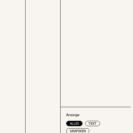
Elternkarenz in Anspruch. Viele Väter
bleiben außerdem nur kurz zuhause und
auffällig oft in den Sommermonaten. Auch
im Bundesländervergleich zeigt die Analyse
erhebliche Unterschiede.
Anzeige
ALLES
TEXT
GRAFIKEN