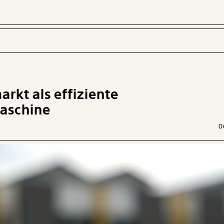
arkt als effiziente
 INHALTE
aschine
0