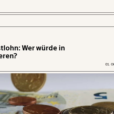
tlohn: Wer würde in
 INHALTE
ieren?
01. O