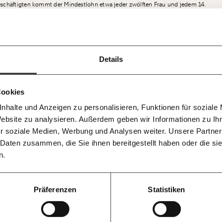
schäftigten kommt der Mindestlohn etwa jeder zwölften Frau und jedem 14.
 Beschäftigten mit Gehältern unter dem deutschen Mindestlohn arbeiten in
Ich werde Fördermitglied* …
ist in Teilzeit beschäftigt.
!
Newsletter des Momentum I
monatlich
jährl
oran Menschen, die in der Gastronomie, im Einzelhandel oder im Bau arbeiten,
f dem
ir können gemeinsam unsere
hoben. Rund 15 Prozent jener Menschen, die aktuell weniger als 10,28 Euro pro
Details
Momentum Insti
ie für alle funktioniert. Unsere
E-Mail
Whats
 bleiben
 Kellner:in oder Köch:in in der Gastronomie oder als Friseur:in. Auch die Arbeit
pro Woche die ne
… mit einem Beitrag von* …
i im Netz. Unabhängig und werbefrei.
Berechnungen, d
. Kämpf’ mit uns für den Fortschritt
lhandel und Reinigungspersonal würde aufgewertet. Sie machen elf bzw. acht
n gratis
Medienauftritte 
nem Mitgliedsbeitrag.
Telegram
Messe
us, die von einem Mindestlohn nach deutschem Vorbild unmittelbar profitieren
10€
20
Cookies
wslettern!
nhalte und Anzeigen zu personalisieren, Funktionen für soziale
50€
10
300 0498 0007 6017
Newsletter des Moment Mag
Facebook
Masto
Website zu analysieren. Außerdem geben wir Informationen zu I
agen und Antworten.
Morgenmoment
r soziale Medien, Werbung und Analysen weiter. Unsere Partner
wichtigsten Theme
Threads
RSS
Ich spende einmalig
 Daten zusammen, die Sie ihnen bereitgestellt haben oder die s
morgens in dein
n.
Die Gute Woche:
20€
40
Instagram
Linked
der Welt nicht au
immer zum Woc
100€
15
Präferenzen
Statistiken
BlueSky
X (Twit
Ich möchte meine
Du erhältst eine E-
Geschenkurkunde i
Ich bin einverstanden, einen regelmä