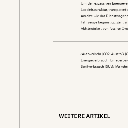
Um den exzessiven Energiever
Ladeinfrastruktur, transparen
Anreize wie das Dienstwagenpr
Fahrzeuge begünstigt. Zentral
Abhängigkeit von fossilen Imp
Autoverkehr
CO2-Ausstoß
C
Energieverbrauch
Erneuerbar
Spritverbrauch
SUVs
Verkehr
WEITERE ARTIKEL