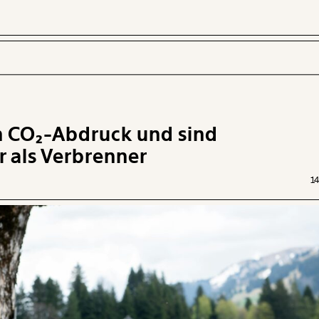
n CO₂-Abdruck und sind
 INHALTE
r als Verbrenner
14