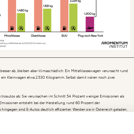
besser ab, bleiben aber klimaschädlich: Ein Mittelklassewagen verursacht rund
h, ein Kleinwagen etwa 2.530 Kilogramm. Selbst damit wären noch zwei
ktroautos ab: Sie verursachen im Schnitt 54 Prozent weniger Emissionen als
 Emissionen entsteht bei der Herstellung, rund 60 Prozent der
hingegen sind E-Autos deutlich effizienter: Werden sie in Österreich geladen,
 etwa einem Fünftel eines Verbrenners. Bei Strom aus erneuerbaren Energien
Ich werde Fördermitglied* …
betrieb nahezu auf null.
!
Newsletter des Momentum I