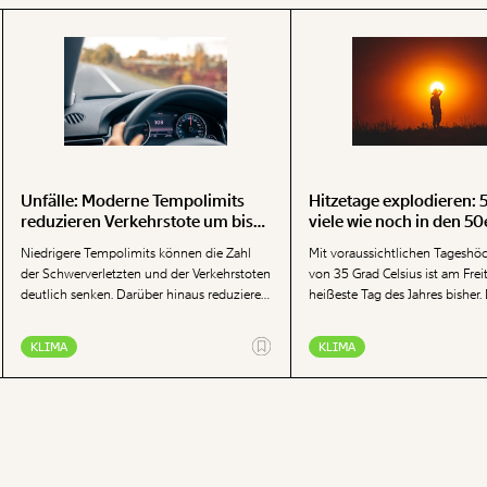
Unfälle: Moderne Tempolimits
Hitzetage explodieren: 
reduzieren Verkehrstote um bis
viele wie noch in den 50
zu 68 Prozent
Niedrigere Tempolimits können die Zahl
Mit voraussichtlichen Tageshö
der Schwerverletzten und der Verkehrstoten
von 35 Grad Celsius ist am Frei
deutlich senken. Darüber hinaus reduzieren
heißeste Tag des Jahres bisher.
niedrigere Tempolimits gleichzeitig den
Einzelereignis steht für einen la
Spritverbrauch und den Emissionsausstoß
Trend: Die Zahl der Hitzetage i
KLIMA
KLIMA
– beides in Zeiten der volatilen Spritpreise
sich seit Mitte der 1950er-Jahr
und der Klimakrise dringend nötig. Die
verfünffacht, während Eis- und 
Denkfabrik empfiehlt die Tempolimits zu
zunehmend seltener werden. B
modernisieren, nicht zuletzt da sie in den
besorgniserregend: Österreich h
70er-Jahren festgelegt wurden.
rascher auf als andere europäi
und übertrifft zudem den
durchschnittlichen globalen