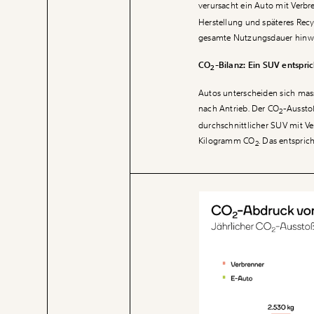
verursacht ein Auto mit Verb
Herstellung und späteres Recyc
gesamte Nutzungsdauer hinweg
CO
-Bilanz: Ein SUV entspric
2
Autos unterscheiden sich mass
nach Antrieb. Der CO
-Aussto
2
durchschnittlicher SUV mit V
Kilogramm CO
. Das entspric
2