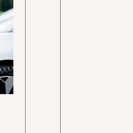
Care-
Pressebereich
Rechner
Jobs &
Befristungs-
Fellowships
Monitor
Pflegerechner
Parlagram