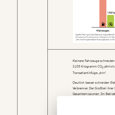
Kleinere Fahrzeuge schneiden 
3.235 Kilogramm CO
jährlic
2
Transatlantikflüge „drin“.
Deutlich besser schneiden Ele
Verbrenner. Der Großteil ihrer
Gesamtemissionen. Im Betrieb 
liegen die Emissionen bei nur
Veränderung
sinken die Emissionen im Fahr
beginnt mit Dir