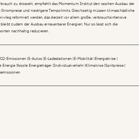
brauch zu drosseln, empfiehlt das Momentum Institut den raschen Ausbau der
te Strompreise und niedrigere Tempolimits. Gleichzeitig müssen klimaschädliche
ivileg reformiert werden, das derzeit vor allem große, verbrauchsintensive
 bleibt zudem der Ausbau erneuerbarer Energien: Nur so lässt sich die
orten nachhaltig reduzieren.
O2-Emissionen
E-Autos
E-Ladestationen
E-Mobilität
Energiekrise
e Energie
fossile Energieträger
Individualverkehr
Klimakrise
Spritpreise
semissionen