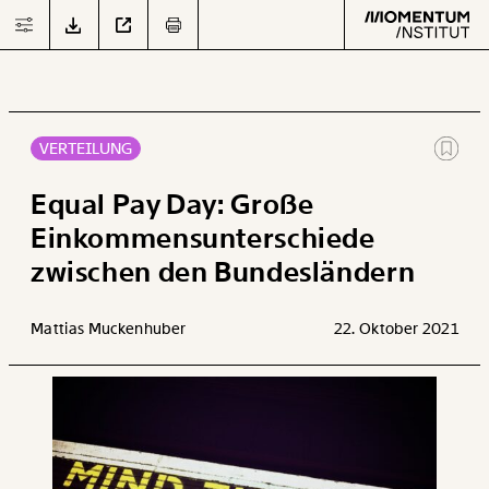
VERTEILUNG
Text
second
Equal Pay Day: Große
Einkommensunterschiede
zwischen den Bundesländern
Arbeit
Verteilung
Mattias Muckenhuber
22. Oktober 2021
Klima
Datensätze