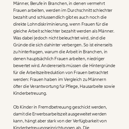
Männer, Berufe in Branchen, in denen vermehrt
Frauen arbeiten, werden im Durchschnitt schlechter
bezahlt und schlussendlich gibt es auch noch die
direkte Lohndiskriminierung, wenn Frauen für die
gleiche Arbeit schlechter bezahlt werden als Männer.
Was dabei jedoch nicht beleuchtet wird, sind die
Gründe die sich dahinter verbergen. So ist einerseits
zu hinterfragen, warum die Arbeit in Branchen, in
denen hauptsächlich Frauen arbeiten, niedriger
bewertet wird. Andererseits müssen die Hintergründe
für die Arbeitszeitreduktion von Frauen betrachtet
werden: Frauen haben im Vergleich zu Männern
öfter die Verantwortung für Pflege, Hausarbeite sowie
Kinderbetreuung.
Veränderung
beginnt mit Dir!
Ob Kinder in Fremdbetreuung geschickt werden,
damit die Erwerbsarbeitszeit ausgeweitet werden
kann, hängt aber stark von der Verfügbarkeit von
Werde
und wir können gemeinsam
Fördermitglied
unsere Wirtschaft so gestalten, dass sie für alle
Kinderbetreuungseinrichtungen ab. Die