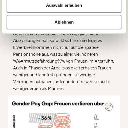
Auswahl erlauben
20€
40€
Ich bin einverstanden, einen regelmäßigen Newsletter zu erhalten.
Ein Grund warum es wichtig ist, den Unterschied im
Mehr Informationen:
Datenschutz.
Einkommen zwischen allen (und nicht nur zwischen
60€
100€
Ablehnen
Vollzeit) unselbständig Erwerbstätigen zu betrachten,
ANMELDEN
ist, dass dieser über die Erwerbstätigkeit hinaus
150€
€
Auswirkungen hat. So wirkt sich ein niedrigeres
Erwerbseinkommen nicht nur auf die spätere
Ich möchte meine Spende verschenken.
Pensionshöhe aus, was zu einer viel höheren
Du erhältst eine E-Mail mit deiner
%%Armutsgefährdung%%
von Frauen im Alter führt.
Geschenkurkunde im PDF-Format, welche Du
ausdrucken oder weiterleiten und verschenken
Auch in Phasen der Arbeitslosigkeit erhalten Frauen
kannst.
weniger und langfristig können sie weniger
Vermögen aufbauen, unter anderem, weil sie auch
weniger erben als Männer.
WEITER
1/3