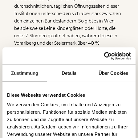
funktioniert. Unsere Recherchen sind für alle frei im
durchschnittlichen, täglichen Öffnungszeiten dieser
Netz. Unabhängig und werbefrei. Und das wird auch
Institutionen unterscheiden sich aber stark zwischen
so bleiben. Kämpf’ mit uns für den Fortschritt und
den einzelnen Bundesländern. So gibt es in Wien
unterstütze uns mit Deinem Mitgliedsbeitrag.
beispielsweise keine Kindergärten oder Horte, die
Du überweist lieber direkt?
unter 7 Stunden geöffnet haben, während diese in
Hier unsere IBAN: AT34 4300 0498 0007 6017
Vorarlberg und der Steiermark über 40 %
Immer auf dem
ausmachen. Gleichzeitig haben in Wien mehr als
Deine Spende absetzen:
Fragen und Antworten.
Laufenden bleiben
85 % über 10 Stunden geöffnet – ein Wert an den
kein anderes Bundesland auch nur annähernd
mit unseren gratis
herankommt. Vergleicht man die Öffnungszeiten mit
Zustimmung
Details
Über Cookies
E-Mail-Newslettern!
den Gender Pay Gaps der einzelnen Bundesländern,
so lässt sich ein starker Zusammenhang erkennen:
Bundesländer mit guter Verfügbarkeit von
Diese Webseite verwendet Cookies
JETZT
Kinderbetreuungseinrichtungen haben einen
Wir verwenden Cookies, um Inhalte und Anzeigen zu
EINFACH
vergleichsweise niedrigen
Gender Pay Gap
, in
personalisieren, Funktionen für soziale Medien anbieten
TEILEN.
Bundesländern mit einer schlechten Verfügbarkeit
zu können und die Zugriffe auf unsere Website zu
gibt es einen hohen Einkommensunterschied.
analysieren. Außerdem geben wir Informationen zu Ihrer
Verwendung unserer Website an unsere Partner für