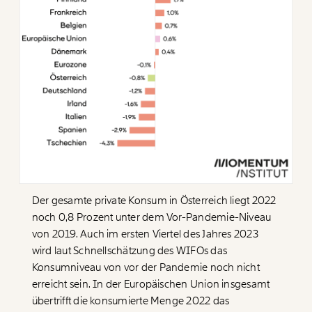
Der gesamte private Konsum in Österreich liegt 2022
noch 0,8 Prozent unter dem Vor-Pandemie-Niveau
Veränderung
von 2019. Auch im ersten Viertel des Jahres 2023
wird laut Schnellschätzung des WIFOs das
beginnt mit Dir!
Konsumniveau von vor der Pandemie noch nicht
erreicht sein. In der Europäischen Union insgesamt
Werde
und wir können gemeinsam
Fördermitglied
übertrifft die konsumierte Menge 2022 das
unsere Wirtschaft so gestalten, dass sie für alle