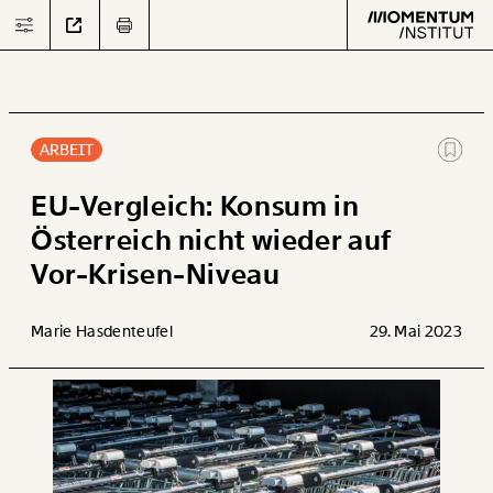
ARBEIT
Text
second
EU-Vergleich: Konsum in
Österreich nicht wieder auf
Vor-Krisen-Niveau
Arbeit
Verteilung
Marie Hasdenteufel
29. Mai 2023
Klima
Datensätze