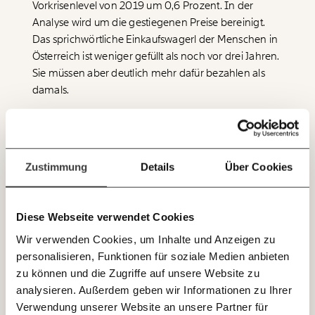
Vorkrisenlevel von 2019 um 0,6 Prozent. In der
funktioniert. Unsere Recherchen sind für alle frei im
Analyse wird um die gestiegenen Preise bereinigt.
Netz. Unabhängig und werbefrei. Und das wird auch
so bleiben. Kämpf’ mit uns für den Fortschritt und
Das sprichwörtliche Einkaufswagerl der Menschen in
unterstütze uns mit Deinem Mitgliedsbeitrag.
Österreich ist weniger gefüllt als noch vor drei Jahren.
Sie müssen aber deutlich mehr dafür bezahlen als
Du überweist lieber direkt?
damals.
Hier unsere IBAN: AT34 4300 0498 0007 6017
Immer auf dem
Deine Spende absetzen:
Fragen und Antworten.
2022 liegen die pro Kopf Ausgaben somit rund 4
Laufenden bleiben
Prozent unter dem Konsumniveau 2019. Österreich
mit unseren gratis
liegt somit den Pro-Kopf-Konsum betreffend in der
Zustimmung
Details
Über Cookies
E-Mail-Newslettern!
EU zusammen mit Irland, Tschechien und
Luxemburg an vorletzter Stelle.
Diese Webseite verwendet Cookies
JETZT
Wir verwenden Cookies, um Inhalte und Anzeigen zu
EINFACH
personalisieren, Funktionen für soziale Medien anbieten
TEILEN.
zu können und die Zugriffe auf unsere Website zu
analysieren. Außerdem geben wir Informationen zu Ihrer
Verwendung unserer Website an unsere Partner für