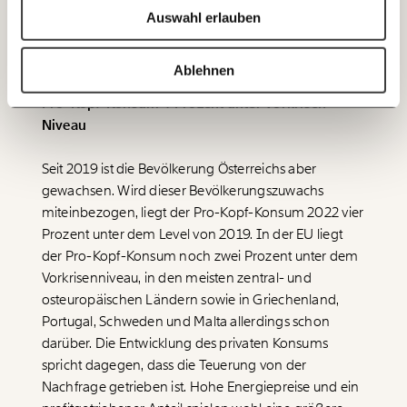
Auswahl erlauben
20€
40€
Ich bin einverstanden, einen regelmäßigen Newsletter zu erhalten.
Mehr Informationen:
Datenschutz.
60€
100€
Ablehnen
ANMELDEN
Pro-Kopf-Konsum 4 Prozent unter Vorkrisen-
150€
€
Niveau
Ich möchte meine Spende verschenken.
Seit 2019 ist die Bevölkerung Österreichs aber
Du erhältst eine E-Mail mit deiner
gewachsen. Wird dieser Bevölkerungszuwachs
Geschenkurkunde im PDF-Format, welche Du
miteinbezogen, liegt der Pro-Kopf-Konsum 2022 vier
ausdrucken oder weiterleiten und verschenken
kannst.
Prozent unter dem Level von 2019. In der EU liegt
der Pro-Kopf-Konsum noch zwei Prozent unter dem
Vorkrisenniveau, in den meisten zentral- und
osteuropäischen Ländern sowie in Griechenland,
WEITER
Portugal, Schweden und Malta allerdings schon
1/3
darüber. Die Entwicklung des privaten Konsums
spricht dagegen, dass die Teuerung von der
Nachfrage getrieben ist. Hohe Energiepreise und ein