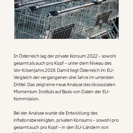
Paper der Woche
Kürzungslandkarte
Projekte
Erbschaftssteuer-Rechner
Koalitions-Kompass
Arbeitslosenrechner
Über uns
Care-Rechner
In Österreich lag der private Konsum 2022 – sowohl
gesamt als auch pro Kopf – unter dem Niveau des
Team
Befristungs-Monitor
Vor-Krisenjahrs 2019. Damit liegt Österreich im EU-
Jahresberichte
Pflegerechner
Vergleich der vergangenen drei Jahre im untersten
Drittel. Das zeigt eine neue Analyse des ökosozialen
Pressebereich
Parlagram
Momentum Instituts auf Basis von Daten der EU-
Jobs & Fellowships
Kommission.
Bei der Analyse wurde die Entwicklung des
inflationsbereinigten, privaten Konsums – sowohl pro
gesamt auch pro Kopf – in den EU-Ländern von