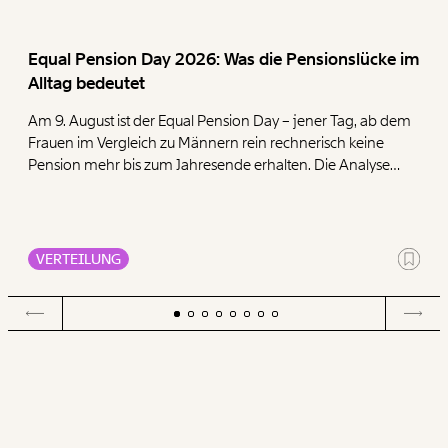
Equal Pension Day 2026: Was die Pensionslücke im
Alltag bedeutet
Am 9. August ist der Equal Pension Day – jener Tag, ab dem
Frauen im Vergleich zu Männern rein rechnerisch keine
Pension mehr bis zum Jahresende erhalten. Die Analyse
zeigt, dass Frauen mit ihren geringen Pensionen deutlich
mehr für die Deckung der Grundbedürfnisse Wohnen,
Ernährung, Energie und Gesundheit ausgeben müssen als
Männer.
VERTEILUNG