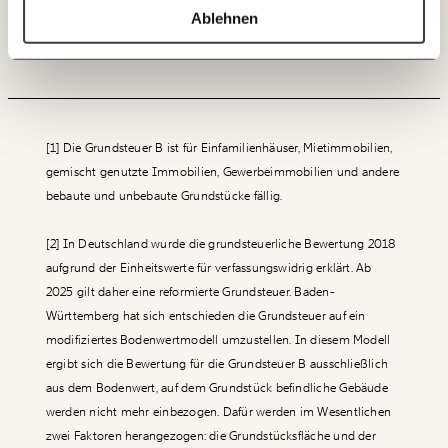
Wohnbau ein geringerer Steuersatz zum Einsatz
60€
100€
Ablehnen
kommen, und für Härtefälle Ausnahmen gewährt
ANMELDEN
werden.
150€
€
Ich möchte meine Spende verschenken.
Du erhältst eine E-Mail mit deiner
[1] Die Grundsteuer B ist für Einfamilienhäuser, Mietimmobilien,
Geschenkurkunde im PDF-Format, welche Du
gemischt genutzte Immobilien, Gewerbeimmobilien und andere
ausdrucken oder weiterleiten und verschenken
kannst.
bebaute und unbebaute Grundstücke fällig.
[2] In Deutschland wurde die grundsteuerliche Bewertung 2018
aufgrund der Einheitswerte für verfassungswidrig erklärt. Ab
WEITER
2025 gilt daher eine reformierte Grundsteuer. Baden-
1/3
Württemberg hat sich entschieden die Grundsteuer auf ein
modifiziertes Bodenwertmodell umzustellen. In diesem Modell
ergibt sich die Bewertung für die Grundsteuer B ausschließlich
aus dem Bodenwert, auf dem Grundstück befindliche Gebäude
werden nicht mehr einbezogen. Dafür werden im Wesentlichen
zwei Faktoren herangezogen: die Grundstücksfläche und der