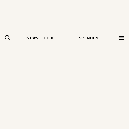
NEWSLETTER
SPENDEN
Impressum
Pressebereich
Datenschutz
Jobs & Fellowships