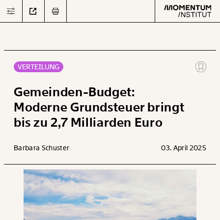
VERTEILUNG
Text
second
Gemeinden-Budget:
Moderne Grundsteuer bringt
bis zu 2,7 Milliarden Euro
Arbeit
Verteilung
Barbara Schuster
03. April 2025
Klima
Datensätze