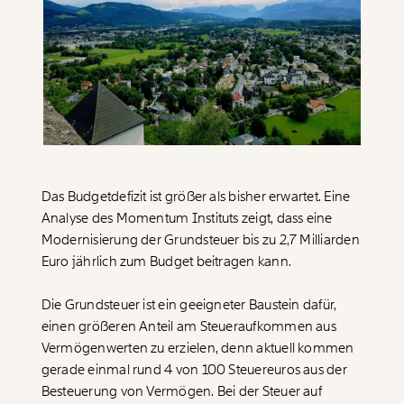
Paper der Woche
Kürzungslandkarte
Projekte
Erbschaftssteuer-Rechner
Koalitions-Kompass
Arbeitslosenrechner
Über uns
Care-Rechner
Team
Befristungs-Monitor
Das Budgetdefizit ist größer als bisher erwartet. Eine
Analyse des Momentum Instituts zeigt, dass eine
Jahresberichte
Pflegerechner
Modernisierung der Grundsteuer bis zu 2,7 Milliarden
Euro jährlich zum Budget beitragen kann.
Pressebereich
Parlagram
Jobs & Fellowships
Die Grundsteuer ist ein geeigneter Baustein dafür,
einen größeren Anteil am Steueraufkommen aus
Vermögenwerten zu erzielen, denn aktuell kommen
gerade einmal rund 4 von 100 Steuereuros aus der
Besteuerung von Vermögen. Bei der Steuer auf