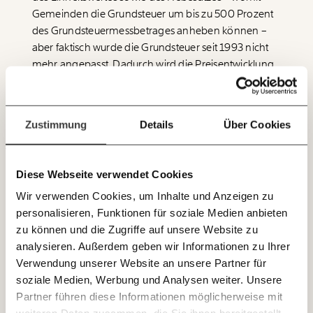
unterstütze uns mit Deinem Mitgliedsbeitrag.
Gemeinden die Grundsteuer um bis zu 500 Prozent
des Grundsteuermessbetrages anheben können –
Du überweist lieber direkt?
aber faktisch wurde die Grundsteuer seit 1993 nicht
Hier unsere IBAN: AT34 4300 0498 0007 6017
mehr angepasst. Dadurch wird die Preisentwicklung
Immer auf dem
Deine Spende absetzen:
Fragen und Antworten.
von Immobilien bei der Berechnung der zu
Laufenden bleiben
zahlenden Grundsteuer seitdem vollkommen
mit unseren gratis
ausgeklammert.
Zustimmung
Details
Über Cookies
E-Mail-Newslettern!
Diese Webseite verwendet Cookies
JETZT
Wir verwenden Cookies, um Inhalte und Anzeigen zu
EINFACH
personalisieren, Funktionen für soziale Medien anbieten
TEILEN.
zu können und die Zugriffe auf unsere Website zu
analysieren. Außerdem geben wir Informationen zu Ihrer
Verwendung unserer Website an unsere Partner für
E-Mail
Whatsapp
soziale Medien, Werbung und Analysen weiter. Unsere
Newsletter des Momentum Instituts
Partner führen diese Informationen möglicherweise mit
Ein Mal pro
Momentum Institut-Weekly: