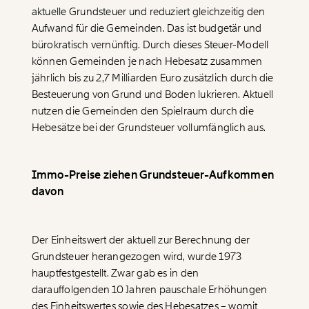
aktuelle Grundsteuer und reduziert gleichzeitig den
Aufwand für die Gemeinden. Das ist budgetär und
bürokratisch vernünftig. Durch dieses Steuer-Modell
können Gemeinden je nach Hebesatz zusammen
jährlich bis zu 2,7 Milliarden Euro zusätzlich durch die
Besteuerung von Grund und Boden lukrieren. Aktuell
nutzen die Gemeinden den Spielraum durch die
Hebesätze bei der Grundsteuer vollumfänglich aus.
Immo-Preise ziehen Grundsteuer-Aufkommen
Veränderung
davon
beginnt mit Dir!
Der Einheitswert der aktuell zur Berechnung der
Werde
und wir können gemeinsam
Fördermitglied
Grundsteuer herangezogen wird, wurde 1973
unsere Wirtschaft so gestalten, dass sie für alle
hauptfestgestellt. Zwar gab es in den
funktioniert. Unsere Recherchen sind für alle frei im
darauffolgenden 10 Jahren pauschale Erhöhungen
Netz. Unabhängig und werbefrei. Und das wird auch
so bleiben. Kämpf’ mit uns für den Fortschritt und
des Einheitswertes sowie des Hebesatzes – womit