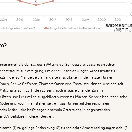
em?
nnen innerhalb der EU, des EWR und der Schweiz steht österreichischen
tschaftsraum zur Verfügung, um ohne Einschränkungen Arbeitskräfte zu
e Zahl der zu Mangelberufen erklärten Tätigkeiten in den letzten Jahren
rInnen, SchweißerInnen, ZimmererInnen oder InstallateurInnen scheinen seit
irtschaftsraum zu finden zu sein, noch in ausreichender Zahl in
lätzen und Lehrstellen ausgebildet werden zu können. Selbst nicht-technische
Köche und Köchinnen stehen seit ein paar Jahren auf den regionalen
ndesländer – das heißt sogar innerhalb Österreichs, in angrenzenden
nd Arbeitslose in diesen Berufen.
somit (1) zu geringe Entlohnung, (2) zu schlechte Arbeitsbedingungen oder (3)