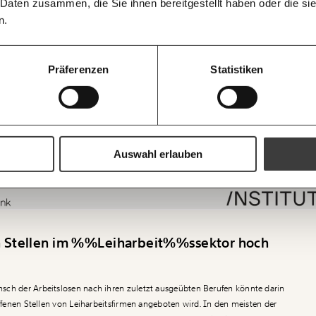
 Daten zusammen, die Sie ihnen bereitgestellt haben oder die s
morgens in dein
n.
Die Gute Woche:
20€
40
Instagram
Linked
der Welt nicht au
immer zum Woc
100€
15
Präferenzen
Statistiken
BlueSky
X (Twit
Ich möchte meine
Du erhältst eine E-
H
Geschenkurkunde i
Ich bin einverstanden, einen regelmä
Mehr Informationen:
Datenschutz.
ausdrucken oder we
kannst.
ANMEL
Auswahl erlauben
https://www.momentum-institut.at/news/kein-mangel-mangelberuf
WEITER
en Stellen im %%Leiharbeit%%ssektor hoch
sch der Arbeitslosen nach ihren zuletzt ausgeübten Berufen könnte darin
offenen Stellen von Leiharbeitsfirmen angeboten wird. In den meisten der