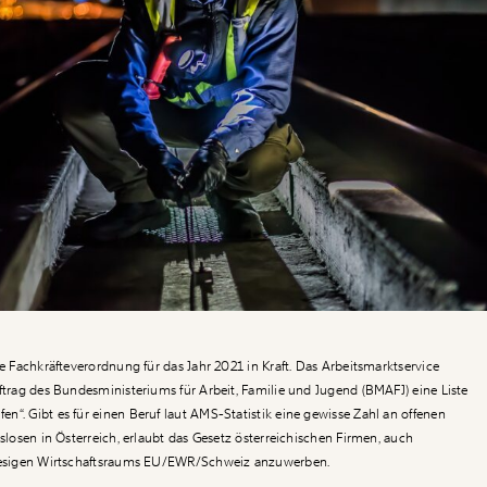
ue Fachkräfteverordnung für das Jahr 2021 in Kraft. Das Arbeitsmarktservice
uftrag des Bundesministeriums für Arbeit, Familie und Jugend (BMAFJ) eine Liste
n“. Gibt es für einen Beruf laut AMS-Statistik eine gewisse Zahl an offenen
tslosen in Österreich, erlaubt das Gesetz österreichischen Firmen, auch
riesigen Wirtschaftsraums EU/EWR/Schweiz anzuwerben.