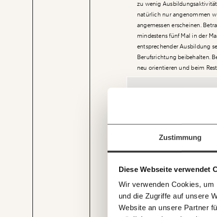
zu wenig Ausbildungsaktivität
natürlich nur angenommen wi
angemessen erscheinen. Betrac
mindestens fünf Mal in der Mang
entsprechender Ausbildung seh
Berufsrichtung beibehalten. B
neu orientieren und beim Rest 
Veränderung
beginnt mit Dir
Immer au
Werde
Fördermitglied
und w
Zustimmung
Wirtschaft so gestalten, dass s
Laufenden
Recherchen sind für alle fre
Und das wird auch so bleiben
mit unsere
und unterstütze uns mit Dei
Diese Webseite verwendet 
E-Mail-Ne
Du überweist lieber direkt?
Wir verwenden Cookies, um I
Hier unsere IBAN: AT34 4
und die Zugriffe auf unsere 
Deine Spende absetzen:
Fr
Website an unsere Partner fü