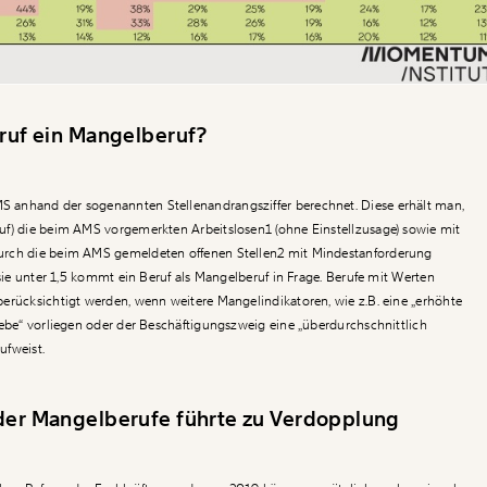
eruf ein Mangelberuf?
anhand der sogenannten Stellenandrangsziffer berechnet. Diese erhält man,
uf) die beim AMS vorgemerkten Arbeitslosen1 (ohne Einstellzusage) sowie mit
urch die beim AMS gemeldeten offenen Stellen2 mit Mindestanforderung
 sie unter 1,5 kommt ein Beruf als Mangelberuf in Frage. Berufe mit Werten
erücksichtigt werden, wenn weitere Mangelindikatoren, wie z.B. eine „erhöhte
iebe“ vorliegen oder der Beschäftigungszweig eine „überdurchschnittlich
ufweist.
der Mangelberufe führte zu Verdopplung