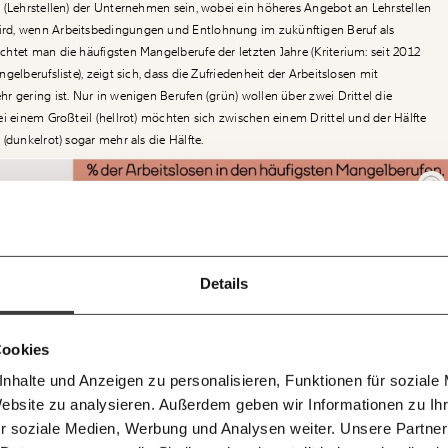
 (Lehrstellen) der Unternehmen sein, wobei ein höheres Angebot an Lehrstellen
rd, wenn Arbeitsbedingungen und Entlohnung im zukünftigen Beruf als
htet man die häufigsten Mangelberufe der letzten Jahre (Kriterium: seit 2012
elberufsliste), zeigt sich, dass die Zufriedenheit der Arbeitslosen mit
r gering ist. Nur in wenigen Berufen (grün) wollen über zwei Drittel die
ei einem Großteil (hellrot) möchten sich zwischen einem Drittel und der Hälfte
(dunkelrot) sogar mehr als die Hälfte.
Ich werde Fördermitglied* …
!
Newsletter des Momentum I
monatlich
jährl
f dem
ir können gemeinsam unsere
Details
Momentum Insti
ie für alle funktioniert. Unsere
E-Mail
Whats
 bleiben
pro Woche die ne
… mit einem Beitrag von* …
i im Netz. Unabhängig und werbefrei.
Berechnungen, d
. Kämpf’ mit uns für den Fortschritt
n gratis
Medienauftritte 
nem Mitgliedsbeitrag.
Telegram
Messe
10€
20
Cookies
wslettern!
nhalte und Anzeigen zu personalisieren, Funktionen für soziale
50€
10
300 0498 0007 6017
Newsletter des Moment Mag
Facebook
Masto
Website zu analysieren. Außerdem geben wir Informationen zu I
agen und Antworten.
Morgenmoment
r soziale Medien, Werbung und Analysen weiter. Unsere Partner
wichtigsten Theme
Threads
RSS
Ich spende einmalig