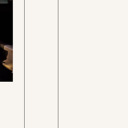
Care-
Pressebereich
Rechner
Jobs &
Befristungs-
Fellowships
Monitor
Pflegerechner
Parlagram