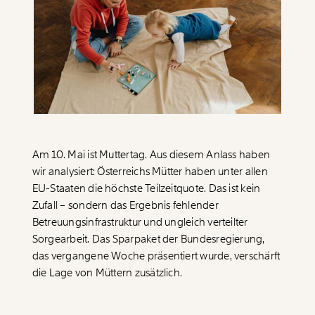
Paper der Woche
Kürzungslandkarte
Projekte
Erbschaftssteuer-Rechner
Koalitions-Kompass
Arbeitslosenrechner
Über uns
Care-Rechner
Team
Befristungs-Monitor
Am 10. Mai ist Muttertag. Aus diesem Anlass haben
wir analysiert: Österreichs Mütter haben unter allen
Jahresberichte
Pflegerechner
EU-Staaten die höchste Teilzeitquote. Das ist kein
Zufall – sondern das Ergebnis fehlender
Pressebereich
Parlagram
Betreuungsinfrastruktur und ungleich verteilter
Jobs & Fellowships
Sorgearbeit. Das Sparpaket der Bundesregierung,
das vergangene Woche präsentiert wurde, verschärft
die Lage von Müttern zusätzlich.