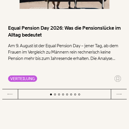
Equal Pension Day 2026: Was die Pensionslücke im
Alltag bedeutet
Am 9. August ist der Equal Pension Day – jener Tag, ab dem
Frauen im Vergleich zu Männern rein rechnerisch keine
Pension mehr bis zum Jahresende erhalten. Die Analyse
zeigt, dass Frauen mit ihren geringen Pensionen deutlich
mehr für die Deckung der Grundbedürfnisse Wohnen,
Ernährung, Energie und Gesundheit ausgeben müssen als
VERTEILUNG
Männer.