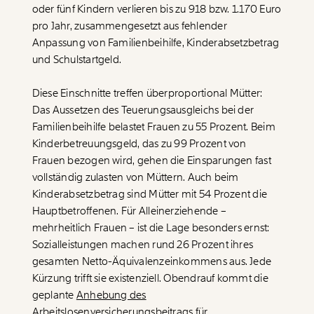
oder fünf Kindern verlieren bis zu 918 bzw. 1.170 Euro
pro Jahr, zusammengesetzt aus fehlender
WEITER
Anpassung von Familienbeihilfe, Kinderabsetzbetrag
und Schulstartgeld.
1/3
Diese Einschnitte treffen überproportional Mütter:
Das Aussetzen des Teuerungsausgleichs bei der
Familienbeihilfe belastet Frauen zu 55 Prozent. Beim
Kinderbetreuungsgeld, das zu 99 Prozent von
Frauen bezogen wird, gehen die Einsparungen fast
vollständig zulasten von Müttern. Auch beim
Kinderabsetzbetrag sind Mütter mit 54 Prozent die
Hauptbetroffenen. Für Alleinerziehende –
mehrheitlich Frauen – ist die Lage besonders ernst:
Sozialleistungen machen rund 26 Prozent ihres
gesamten Netto-Äquivalenzeinkommens aus. Jede
Kürzung trifft sie existenziell. Obendrauf kommt die
geplante
Anhebung des
Arbeitslosenversicherungsbeitrags
für