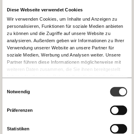
Diese Webseite verwendet Cookies
JETZT
Wir verwenden Cookies, um Inhalte und Anzeigen zu
EINFACH
personalisieren, Funktionen für soziale Medien anbieten
TEILEN.
zu können und die Zugriffe auf unsere Website zu
analysieren. Außerdem geben wir Informationen zu Ihrer
Verwendung unserer Website an unsere Partner für
E-Mail
Whatsapp
soziale Medien, Werbung und Analysen weiter. Unsere
Newsletter des Momentum Instituts
Partner führen diese Informationen möglicherweise mit
Ein Mal pro
Momentum Institut-Weekly:
weiteren Daten zusammen, die Sie ihnen bereitgestellt
Telegram
Messenger
Ich werde Fördermitglied* …
Woche die neuesten Analysen,
haben oder die sie im Rahmen Ihrer Nutzung der Dienste
GEMERKTE
Berechnungen, das Paper der Woche und
Sparpaket trifft Frauen und Familien
gesammelt haben.
monatlich
jährlich
Einwilligungsauswahl
Medienauftritte vom Momentum Institut.
Facebook
Mastodon
INHALTE
überproportional
Notwendig
0
Inhalte
Threads
RSS
Newsletter des Moment Magazins
… mit einem Beitrag von* …
ALLES
Was strukturell schon schief hängt, wird durch das
Präferenzen
Sparpaket der Bundesregierung
weiter verschärft.
Knackig über die
Instagram
LinkedIn
Morgenmoment:
10€
20€
Der fehlende Teuerungsausgleich bei den
wichtigsten Themen informiert bleiben -
Statistiken
Familienleistungen kostet Familien real jedes Jahr
morgens in deinem Posteingang