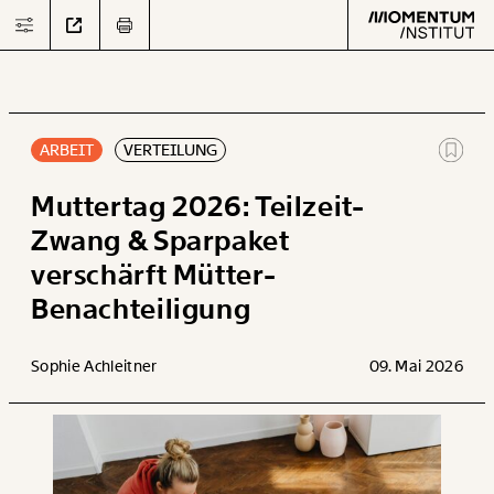
ARBEIT
VERTEILUNG
Text
second
Muttertag 2026: Teilzeit-
Zwang & Sparpaket
verschärft Mütter-
Arbeit
Benachteiligung
Verteilung
Sophie Achleitner
09. Mai 2026
Klima
Datensätze