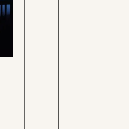
Care-
Pressebereich
Rechner
Jobs &
Befristungs-
Fellowships
Monitor
Pflegerechner
Parlagram