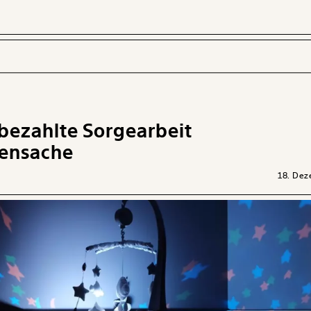
nbezahlte Sorgearbeit
 INHALTE
uensache
18. De