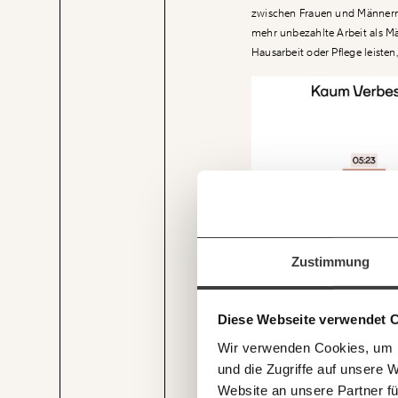
zwischen Frauen und Männern 
mehr unbezahlte Arbeit als M
Hausarbeit oder Pflege leisten,
Veränderung
beginnt mit Dir
Immer au
Werde
Fördermitglied
und w
Zustimmung
Wirtschaft so gestalten, dass s
Laufenden
Recherchen sind für alle fre
Und das wird auch so bleiben
mit unsere
und unterstütze uns mit Dei
Diese Webseite verwendet 
E-Mail-Ne
Du überweist lieber direkt?
Wir verwenden Cookies, um I
Hier unsere IBAN: AT34 4
und die Zugriffe auf unsere 
Deine Spende absetzen:
Fr
Website an unsere Partner fü