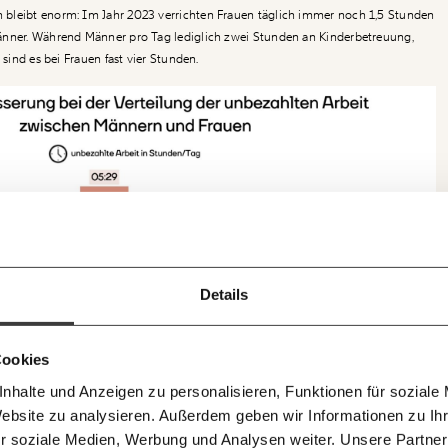
bleibt enorm: Im Jahr 2023 verrichten Frauen täglich immer noch 1,5 Stunden
änner. Während Männer pro Tag lediglich zwei Stunden an Kinderbetreuung,
 sind es bei Frauen fast vier Stunden.
Ich werde Fördermitglied* …
!
Newsletter des Momentum I
monatlich
jährl
f dem
ir können gemeinsam unsere
Details
Momentum Insti
ie für alle funktioniert. Unsere
E-Mail
Whats
 bleiben
pro Woche die ne
… mit einem Beitrag von* …
i im Netz. Unabhängig und werbefrei.
Berechnungen, d
. Kämpf’ mit uns für den Fortschritt
n gratis
Medienauftritte 
nem Mitgliedsbeitrag.
Telegram
Messe
10€
20
Cookies
wslettern!
nhalte und Anzeigen zu personalisieren, Funktionen für soziale
50€
10
300 0498 0007 6017
Newsletter des Moment Mag
Facebook
Masto
Website zu analysieren. Außerdem geben wir Informationen zu I
agen und Antworten.
Morgenmoment
r soziale Medien, Werbung und Analysen weiter. Unsere Partner