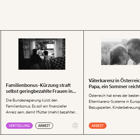
Väterkarenz in Österreic
Familienbonus-Kürzung straft
Papa, ein Sommer reicht
selbst geringbezahlte Frauen in
Österreich hat eines der besten
Vollzeit
Die Bundesregierung kürzt den
Elternkarenz-Systeme in Europ
Familienbonus. Es soll ein finanzieller
Bezugszeiten, Kinderbetreuung
Anreiz sein, damit Mütter (mehr) bezahlter
Monat, Partnerschaftsbonus – di
Erwerbsarbeit nachgehen. Dabei straft die
Instrumente ist lang.
Kürzung des Familienbonus sogar jene
VERTEILUNG
ARBEIT
ARBEIT
Frauen, die bereits Vollzeit beschäftigt sind.
Das löst keine Probleme, kommentiert