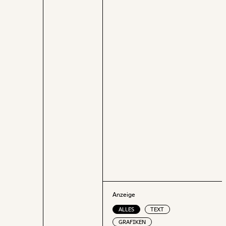
Elternkarenz in Anspruch. Viele Väter
bleiben außerdem nur kurz zuhause und
auffällig oft in den Sommermonaten. Auch
im Bundesländervergleich zeigt die Analyse
erhebliche Unterschiede.
Anzeige
ALLES
TEXT
GRAFIKEN