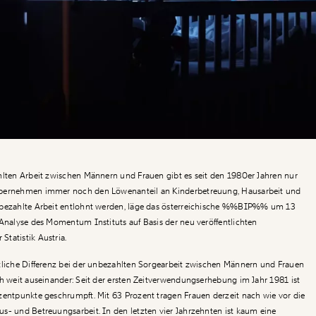
hlten Arbeit zwischen Männern und Frauen gibt es seit den 1980er Jahren nur
übernehmen immer noch den Löwenanteil an Kinderbetreuung, Hausarbeit und
bezahlte Arbeit entlohnt werden, läge das österreichische
%%BIP%%
um 13
 Analyse des Momentum Instituts auf Basis der neu veröffentlichten
tatistik Austria.
tliche Differenz bei der unbezahlten Sorgearbeit zwischen Männern und Frauen
ch weit auseinander: Seit der ersten Zeitverwendungserhebung im Jahr 1981 ist
zentpunkte geschrumpft. Mit 63 Prozent tragen Frauen derzeit nach wie vor die
s- und Betreuungsarbeit. In den letzten vier Jahrzehnten ist kaum eine