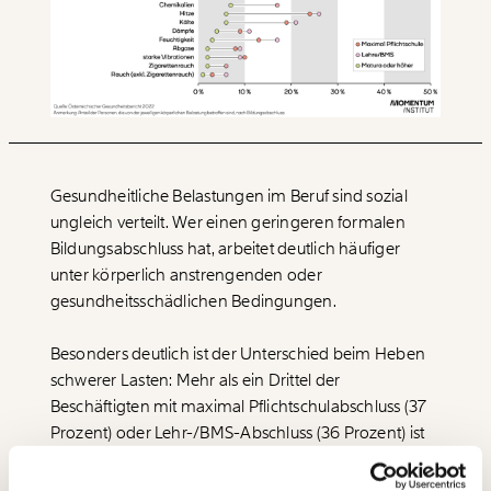
Veränderung
beginnt mit Dir!
Gesundheitliche Belastungen im Beruf sind sozial
ungleich verteilt. Wer einen geringeren formalen
Werde
und wir können gemeinsam
Fördermitglied
Bildungsabschluss hat, arbeitet deutlich häufiger
unsere Wirtschaft so gestalten, dass sie für alle
unter körperlich anstrengenden oder
funktioniert. Unsere Recherchen sind für alle frei im
gesundheitsschädlichen Bedingungen.
Netz. Unabhängig und werbefrei. Und das wird auch
so bleiben. Kämpf’ mit uns für den Fortschritt und
Besonders deutlich ist der Unterschied beim Heben
unterstütze uns mit Deinem Mitgliedsbeitrag.
schwerer Lasten: Mehr als ein Drittel der
Du überweist lieber direkt?
Beschäftigten mit maximal Pflichtschulabschluss (37
Hier unsere IBAN: AT34 4300 0498 0007 6017
Prozent) oder Lehr-/BMS-Abschluss (36 Prozent) ist
Immer auf dem
davon betroffen – gegenüber nur 12 Prozent bei
Deine Spende absetzen:
Fragen und Antworten.
Laufenden bleiben
Personen mit höherer Bildung.