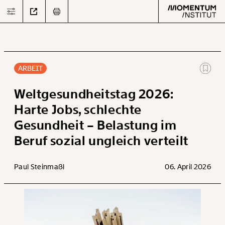
ARBEIT
Text
second
Weltgesundheitstag 2026:
Harte Jobs, schlechte
Gesundheit – Belastung im
Arbeit
Beruf sozial ungleich verteilt
Verteilung
Paul Steinmaßl
06. April 2026
Klima
Datensätze