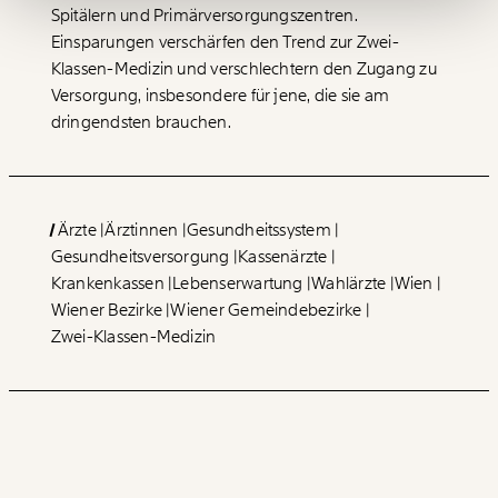
Spitälern und Primärversorgungszentren.
Ich möchte meine Spende verschenken.
Einsparungen verschärfen den Trend zur Zwei-
Du erhältst eine E-Mail mit deiner
Klassen-Medizin und verschlechtern den Zugang zu
Geschenkurkunde im PDF-Format, welche Du
ausdrucken oder weiterleiten und verschenken
Versorgung, insbesondere für jene, die sie am
kannst.
dringendsten brauchen.
WEITER
Ärzte
Ärztinnen
Gesundheitssystem
1/3
Gesundheitsversorgung
Kassenärzte
Krankenkassen
Lebenserwartung
Wahlärzte
Wien
Wiener Bezirke
Wiener Gemeindebezirke
Zwei-Klassen-Medizin