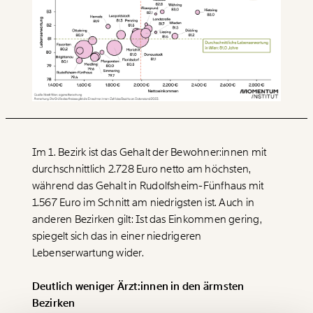
Veränderung
beginnt mit Dir!
Im 1. Bezirk ist das Gehalt der Bewohner:innen mit
durchschnittlich 2.728 Euro netto am höchsten,
während das Gehalt in Rudolfsheim-Fünfhaus mit
Werde
und wir können gemeinsam
Fördermitglied
unsere Wirtschaft so gestalten, dass sie für alle
1.567 Euro im Schnitt am niedrigsten ist. Auch in
funktioniert. Unsere Recherchen sind für alle frei im
anderen Bezirken gilt: Ist das Einkommen gering,
Netz. Unabhängig und werbefrei. Und das wird auch
spiegelt sich das in einer niedrigeren
so bleiben. Kämpf’ mit uns für den Fortschritt und
Lebenserwartung wider.
unterstütze uns mit Deinem Mitgliedsbeitrag.
Du überweist lieber direkt?
Deutlich weniger Ärzt:innen in den ärmsten
Hier unsere IBAN: AT34 4300 0498 0007 6017
Bezirken