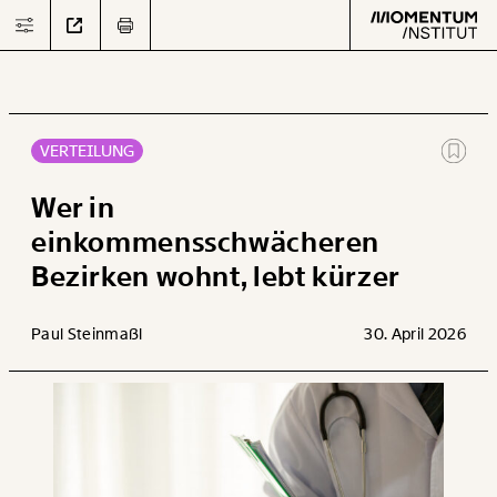
VERTEILUNG
Text
second
Wer in
einkommensschwächeren
Bezirken wohnt, lebt kürzer
Arbeit
Verteilung
Paul Steinmaßl
30. April 2026
Klima
Datensätze