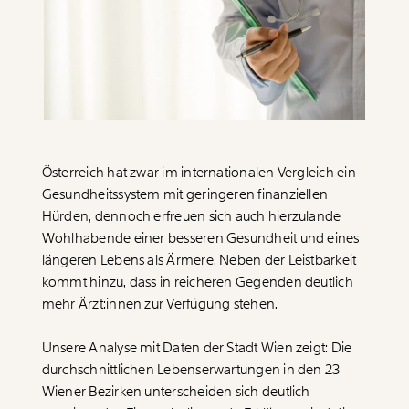
Paper der Woche
Kürzungslandkarte
Projekte
Erbschaftssteuer-Rechner
Koalitions-Kompass
Arbeitslosenrechner
Über uns
Care-Rechner
Österreich hat zwar im internationalen Vergleich ein
Gesundheitssystem mit geringeren finanziellen
Team
Befristungs-Monitor
Hürden, dennoch erfreuen sich auch hierzulande
Jahresberichte
Pflegerechner
Wohlhabende einer besseren Gesundheit und eines
längeren Lebens als Ärmere. Neben der Leistbarkeit
Pressebereich
Parlagram
kommt hinzu, dass in reicheren Gegenden deutlich
Jobs & Fellowships
mehr Ärzt:innen zur Verfügung stehen.
Unsere Analyse mit Daten der Stadt Wien zeigt: Die
durchschnittlichen Lebenserwartungen in den 23
Wiener Bezirken unterscheiden sich deutlich