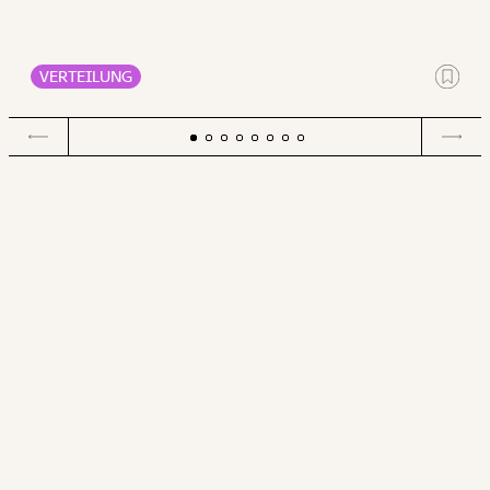
mehr für die Deckung der Grundbedürfnisse Wohnen,
Ernährung, Energie und Gesundheit ausgeben müssen als
Männer.
VERTEILUNG