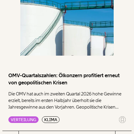
OMV-Quartalszahlen: Ölkonzern profitiert erneut
von geopolitischen Krisen
Die OMV hat auch im zweiten Quartal 2026 hohe Gewinne
erzielt, bereits im ersten Halbjahr überholt sie die
Jahresgewinne aus den Vorjahren. Geopolitische Krisen
sorgen weiterhin für hohe Gewinne im Öl- und Gasgeschäft,
VERTEILUNG
KLIMA
wie das Momentum Institut in einer Aussendung zeigt.
Besonders auffällig sind erneut die Raffinerie-Margen.
Weiters zeigt die Denkfabrik, wie seit Ausbruch der