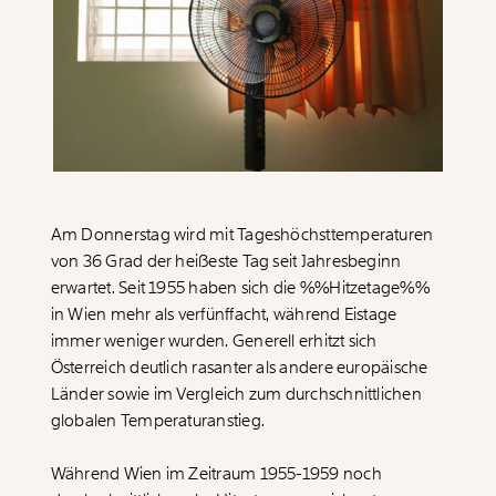
Paper der Woche
Kürzungslandkarte
Projekte
Erbschaftssteuer-Rechner
Koalitions-Kompass
Arbeitslosenrechner
Über uns
Care-Rechner
Am Donnerstag wird mit Tageshöchsttemperaturen
Team
Befristungs-Monitor
von 36 Grad der heißeste Tag seit Jahresbeginn
Jahresberichte
Pflegerechner
erwartet. Seit 1955 haben sich die %%Hitzetage%%
in Wien mehr als verfünffacht, während Eistage
Pressebereich
Parlagram
immer weniger wurden. Generell erhitzt sich
Jobs & Fellowships
Österreich deutlich rasanter als andere europäische
Länder sowie im Vergleich zum durchschnittlichen
globalen Temperaturanstieg.
Während Wien im Zeitraum 1955-1959 noch