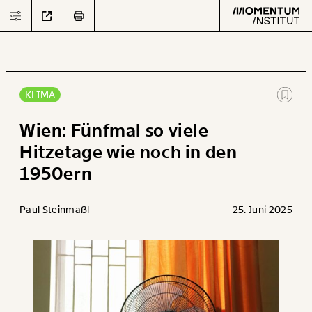
KLIMA
Text
second
Wien: Fünfmal so viele
Hitzetage wie noch in den
1950ern
Arbeit
Verteilung
Paul Steinmaßl
25. Juni 2025
Klima
Datensätze