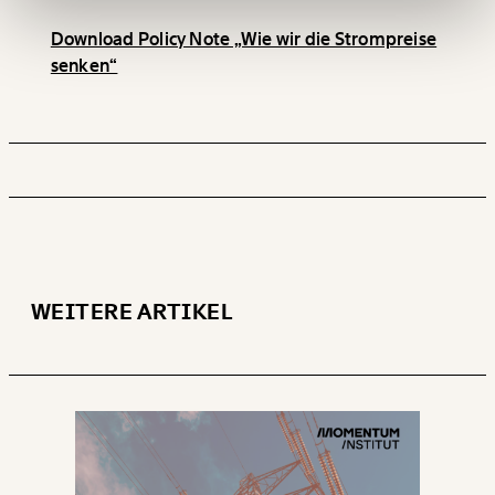
Download Policy Note „Wie wir die Strompreise
Ich möchte meine Spende verschenken.
senken“
Du erhältst eine E-Mail mit deiner
Geschenkurkunde im PDF-Format, welche Du
ausdrucken oder weiterleiten und verschenken
kannst.
WEITER
1/3
WEITERE ARTIKEL