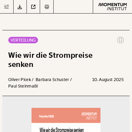
JETZT
DOWNLOADEN
VERTEILUNG
Text
second
Wie wir die Strompreise
senken
Arbeit
Oliver Picek /
Barbara Schuster /
10. August 2025
Paul Steinmaßl
Verteilung
Klima
Datensätze