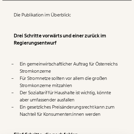
Die Publikation im Überblick:
Drei Schritte vorwärts und einer zurück im
Regierungsentwurf
Veränderung
Ein gemeinwirtschaftlicher Auftrag für Österreichs
beginnt mit Dir!
Stromkonzerne
Für Stromnetze sollten vor allem die großen
Werde
und wir können gemeinsam
Stromkonzerne mitzahlen
Fördermitglied
unsere Wirtschaft so gestalten, dass sie für alle
Der Sozialtarif für Haushalte ist wichtig, könnte
funktioniert. Unsere Recherchen sind für alle frei im
aber umfassender ausfallen
Netz. Unabhängig und werbefrei. Und das wird auch
Ein gesetzliches Preisänderungsrecht kann zum
so bleiben. Kämpf’ mit uns für den Fortschritt und
Nachteil für Konsumenten:innen werden
unterstütze uns mit Deinem Mitgliedsbeitrag.
Du überweist lieber direkt?
Hier unsere IBAN: AT34 4300 0498 0007 6017