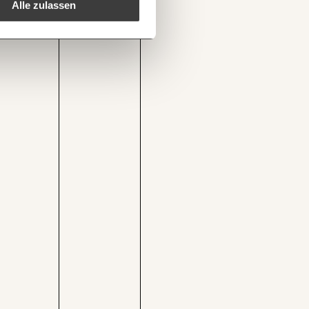
DEN
Alle zulassen
1/3
slosenunterstuetzung/
Kopieren