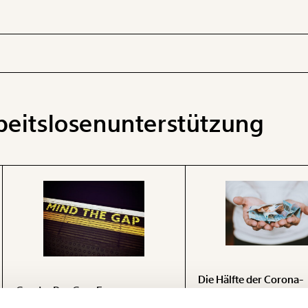
beitslosenunterstützung
 INHALTE
Die Hälfte der Corona-
Gender Pay Gap: Frauen
Arbeitslosen erhalten k
verlieren überall
Einmalzahlung