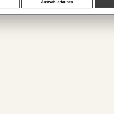
ANMEL
Auswahl erlauben
https://www.momentum-institut.at/tag/arbeit
WEITER