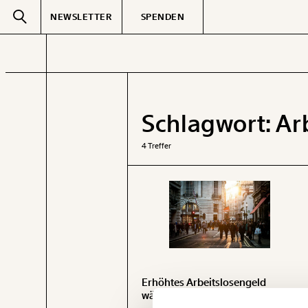
NEWSLETTER
SPENDEN
Text
second
Schlagwort:
Ar
GEMERKTE
4 Treffer
Erhöhtes Arbeitslosengeld
während Corona-Krise hätte EUR
Veränderung