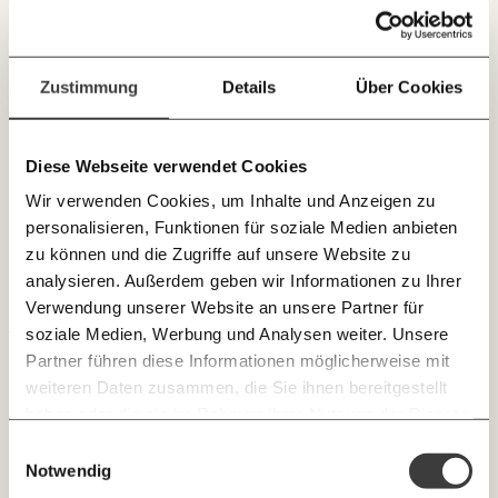
Immer auf dem
Deine Spende absetzen:
Fragen und Antworten.
Laufenden bleiben
mit unseren gratis
Zustimmung
Details
Über Cookies
E-Mail-Newslettern!
Höhere Arbeitslosenversicherungsbeiträge als de-
facto Lohnkürzung
Diese Webseite verwendet Cookies
JETZT
Die geplante Erhöhung der
Wir verwenden Cookies, um Inhalte und Anzeigen zu
EINFACH
Arbeitslosenversicherungsbeiträge im Zuge der
personalisieren, Funktionen für soziale Medien anbieten
TEILEN.
Budgetsanierung trifft vor allem jene, die ohnehin schon
zu können und die Zugriffe auf unsere Website zu
wenig bezahlt bekommen. Eine neue Auswertung des
analysieren. Außerdem geben wir Informationen zu Ihrer
ARBEIT
Momentum Instituts zeigt: Besonders Frauen und
Verwendung unserer Website an unsere Partner für
Geringbezahlte müssen mit spürbaren
E-Mail
Whatsapp
soziale Medien, Werbung und Analysen weiter. Unsere
Newsletter des Momentum Instituts
Einkommensverlusten rechnen. Selbst für viele Vollzeit-
Partner führen diese Informationen möglicherweise mit
Beschäftigte bedeutet die Maßnahme de facto eine
Ein Mal pro
Momentum Institut-Weekly:
weiteren Daten zusammen, die Sie ihnen bereitgestellt
Telegram
Messenger
Ich werde Fördermitglied* …
Lohnkürzung.
Woche die neuesten Analysen,
haben oder die sie im Rahmen Ihrer Nutzung der Dienste
GEMERKTE
Berechnungen, das Paper der Woche und
gesammelt haben.
monatlich
jährlich
Einwilligungsauswahl
Medienauftritte vom Momentum Institut.
Facebook
Mastodon
INHALTE
Notwendig
0
Inhalte