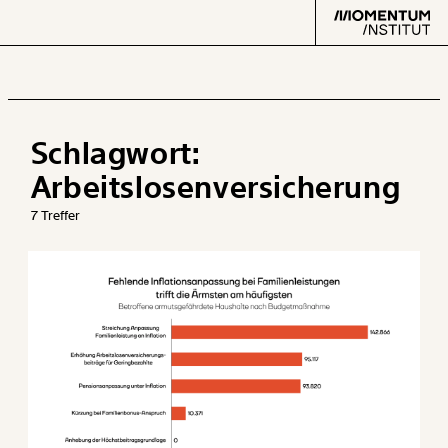
Schlagwort:
Text
second
Arbeitslosenversicherung
7 Treffer
Arbeit
Verteilung
Klima
Datensätze