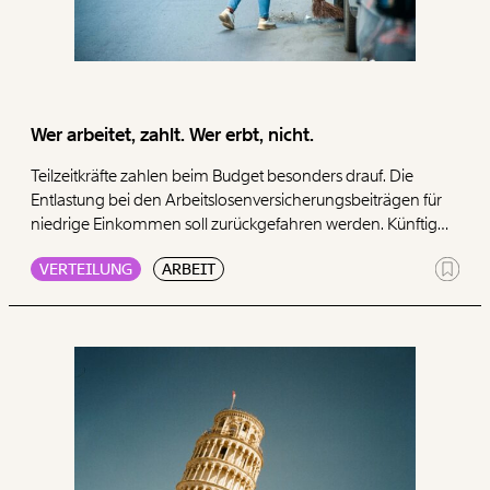
Maßnahmen den gleichen armutsgefährdeten Haushalt
treffen können, ist die Summe der Betroffenen aus den
Einzelmaßnahmen (342.174) größer als die Gesamtzahl der
betroffenen armutsgefährdeten Haushalte (287.531).
Wer arbeitet, zahlt. Wer erbt, nicht.
Teilzeitkräfte zahlen beim Budget besonders drauf. Die
Entlastung bei den Arbeitslosenversicherungsbeiträgen für
niedrige Einkommen soll zurückgefahren werden. Künftig
bleibt bei vielen weniger vom Netto. Eine Lohnkürzung am
VERTEILUNG
ARBEIT
Konto.