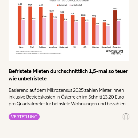
WEITER
1/3
Befristete Mieten durchschnittlich 1,5-mal so teuer
wie unbefristete
Basierend auf dem Mikrozensus 2025 zahlen Mieter:innen
inklusive Betriebskosten in Österreich im Schnitt 13,20 Euro
pro Quadratmeter für befristete Wohnungen und bezahlen
damit 1,5-mal mehr als für unbefristete (9,09 Euro). In Wien
VERTEILUNG
ist die Differenz besonders deutlich bei 14,89 Euro (befristet)
gegenüber 9,44 Euro (unbefristet). Den günstigsten
Quadratmeterpreis zeigen die Daten mit 8,58 Euro (befristet)
bzw. 7,24 Euro (unbefristet) im Burgenland, dort besteht auch