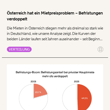
Paper der Woche
Kürzungslandkarte
Projekte
Österreich hat ein Mietpreisproblem – Befristungen
Erbschaftssteuer-Rechner
verdoppelt
Koalitions-Kompass
Die Mieten in Österreich stiegen mehr als dreimal so stark wie
in Deutschland, wie unsere Analyse zeigt. Die Kurven der
Arbeitslosenrechner
beiden Länder laufen seit Jahren auseinander – seit Beginn
Über uns
Care-Rechner
der Hochinflationsphase 2022 noch drastischer. Weiters
VERTEILUNG
verschiebt sich die Tendenz immer mehr hin zur befristeten
Team
Befristungs-Monitor
Vermietung von Wohnraum – das befeuert die prekäre
Situation für Mietende weiter. Wir empfehlen Wohnraum nur
Jahresberichte
Pflegerechner
noch in konkreten Situationen – etwa bei Eigenbedarf oder
Sanierung – befristet zu vermieten und bei der
Pressebereich
Parlagram
Mietpreisbremse noch nachzujustieren.
Jobs & Fellowships