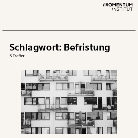
Schlagwort:
Befristung
Text
second
5 Treffer
Arbeit
Verteilung
Klima
Datensätze