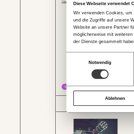
übererfüllen, hat Österreich das EU-Ziel für
Diese Webseite verwendet 
E-Mail-Ne
2020 – eine Betreuungsquote von 33
Du überweist lieber direkt?
Wir verwenden Cookies, um I
Prozent – erst mit jahrelanger Verzögerung
Hier unsere IBAN: AT34 4
im Jahr 2025 erreicht.
und die Zugriffe auf unsere 
Deine Spende absetzen:
Fr
Website an unsere Partner fü
möglicherweise mit weiteren
der Dienste gesammelt habe
Einwilligungsauswahl
Notwendig
JETZT
EINFAC
VERTEILUNG
TEILEN.
Ablehnen