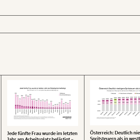
U
 INHALTE
Österreich: Deutlich ni
Jede fünfte Frau wurde im letzten
Spritsteuern als in west
Jahr am Arbeitsplatz belästigt –