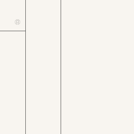
an müsse
r die Hilfen