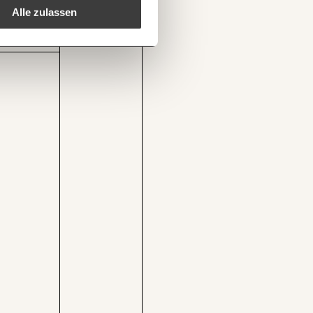
DEN
Alle zulassen
1/3
zvermoegen/
Kopieren