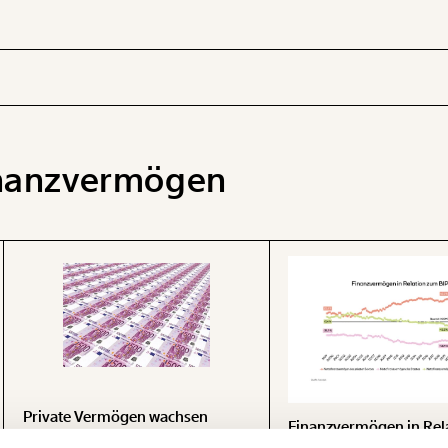
nanzvermögen
 INHALTE
Private Vermögen wachsen
Finanzvermögen in Rel
schneller als Staatsschulden
BIP