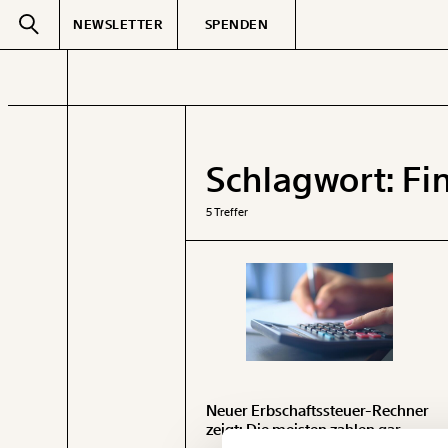
NEWSLETTER
SPENDEN
Text
second
Schlagwort:
Fi
GEMERKTE
5 Treffer
Neuer Erbschaftssteuer-Rechner
zeigt: Die meisten zahlen gar