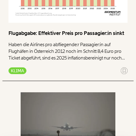
Flugabgabe: Effektiver Preis pro Passagier:in sinkt
Haben die Airlines pro abfliegende:r Passagier:in auf
Flughäfen in Österreich 2012 noch im Schnitt 8,4 Euro pro
Ticket abgeführt, sind es 2025 inflationsbereinigt nur noch
Veränderung
6,8 Euro – sprich um knapp ein Fünftel (19 Prozent) weniger.
beginnt mit Dir!
KLIMA
Werde
und wir können gemeinsam
Fördermitglied
unsere Wirtschaft so gestalten, dass sie für alle
funktioniert. Unsere Recherchen sind für alle frei im
Netz. Unabhängig und werbefrei. Und das wird auch
so bleiben. Kämpf’ mit uns für den Fortschritt und
unterstütze uns mit Deinem Mitgliedsbeitrag.
Du überweist lieber direkt?
Hier unsere IBAN: AT34 4300 0498 0007 6017