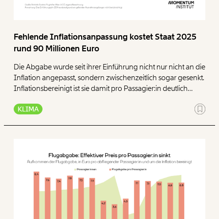
Fehlende Inflationsanpassung kostet Staat 2025
rund 90 Millionen Euro
Die Abgabe wurde seit ihrer Einführung nicht nur nicht an die
Inflation angepasst, sondern zwischenzeitlich sogar gesenkt.
Inflationsbereinigt ist sie damit pro Passagier:in deutlich
weniger wert als bei der Einführung und auch die
KLIMA
klimapolitische Lenkungswirkung wurde damit geschwächt.