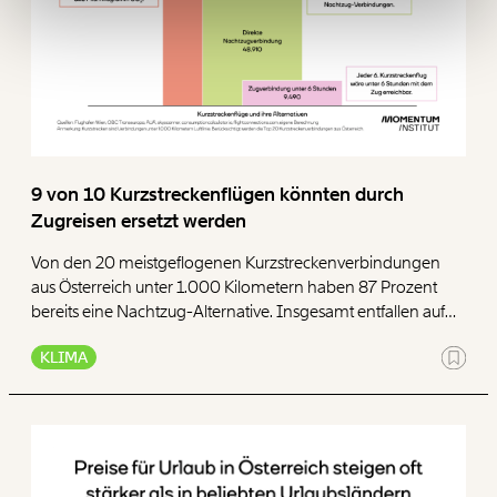
Ich möchte meine Spende verschenken.
Du erhältst eine E-Mail mit deiner
Geschenkurkunde im PDF-Format, welche Du
ausdrucken oder weiterleiten und verschenken
kannst.
9 von 10 Kurzstreckenflügen könnten durch
Zugreisen ersetzt werden
WEITER
1/3
Von den 20 meistgeflogenen Kurzstreckenverbindungen
aus Österreich unter 1.000 Kilometern haben 87 Prozent
bereits eine Nachtzug-Alternative. Insgesamt entfallen auf
diese 20 Strecken jährlich 56.210 Kurzstreckenflüge. Für
KLIMA
48.910 davon besteht eine Nachtzugverbindung. 9.490
Verbindungen wären mit dem Zug in unter sechs Stunden
erreichbar.