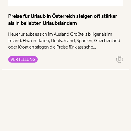
Preise für Urlaub in Österreich steigen oft stärker
als in beliebten Urlaubsländern
Heuer urlaubt es sich im Ausland Großteils billiger als im
Inland. Etwa in Italien, Deutschland, Spanien, Griechenland
oder Kroatien stiegen die Preise für klassische
Urlaubsausgaben oft weniger als in Österreich. Von den
VERTEILUNG
analysierten Urlaubsländern liegt Österreich im Schnitt
zwischen dem ersten und zweiten Platz im Ranking der
größten Preissteigerungen. Für einen Österreich-Urlaub
muss man heuer also tiefer in die Tasche greifen. Wer
günstiger urlauben möchte, muss sich über die
Landesgrenzen hinwegbewegen.