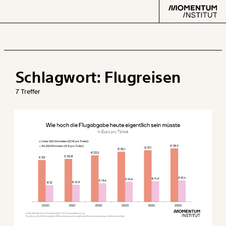
Schlagwort:
Flugreisen
Text
second
7 Treffer
Arbeit
Verteilung
Klima
Datensätze