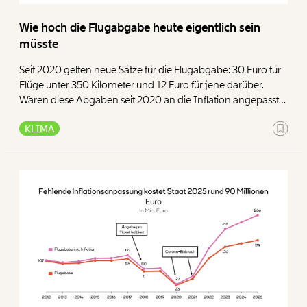
Paper der Woche
Kürzungslandkarte
Wie hoch die Flugabgabe heute eigentlich sein
Projekte
Erbschaftssteuer-Rechner
müsste
Koalitions-Kompass
Seit 2020 gelten neue Sätze für die Flugabgabe: 30 Euro für
Flüge unter 350 Kilometer und 12 Euro für jene darüber.
Arbeitslosenrechner
Wären diese Abgaben seit 2020 an die Inflation angepasst
worden, müsste die Abgabe für Strecken unter 350
Über uns
Care-Rechner
KLIMA
Kilometer 2025 bei 38,5 Euro liegen und jene für Strecken
darüber bei 15,4 Euro.
Team
Befristungs-Monitor
Jahresberichte
Pflegerechner
Pressebereich
Parlagram
Jobs & Fellowships