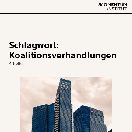
Schlagwort:
Text
second
Koalitionsverhandlungen
4 Treffer
Arbeit
Verteilung
Klima
Datensätze