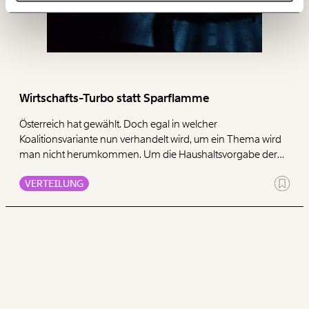
ANMELDEN
150€
€
Ich möchte meine Spende verschenken.
Du erhältst eine E-Mail mit deiner
Geschenkurkunde im PDF-Format, welche Du
ausdrucken oder weiterleiten und verschenken
Wirtschafts-Turbo statt Sparflamme
kannst.
Österreich hat gewählt. Doch egal in welcher
Koalitionsvariante nun verhandelt wird, um ein Thema wird
man nicht herumkommen. Um die Haushaltsvorgabe der
WEITER
EU wieder zu erfüllen, muss der kommende Finanzminister
VERTEILUNG
1/3
dringend Geld finden.