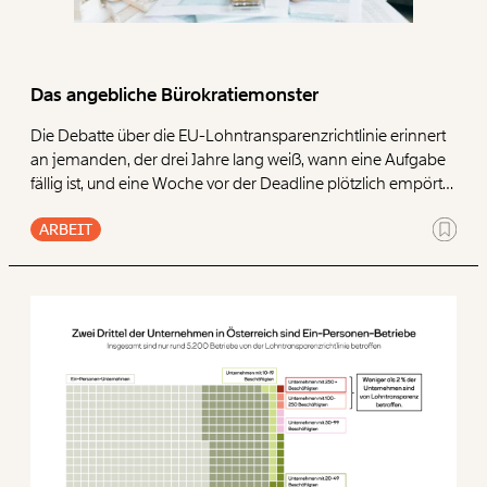
Paper der Woche
Kürzungslandkarte
Projekte
Erbschaftssteuer-Rechner
Das angebliche Bürokratiemonster
Koalitions-Kompass
Die Debatte über die EU-Lohntransparenzrichtlinie erinnert
Arbeitslosenrechner
an jemanden, der drei Jahre lang weiß, wann eine Aufgabe
fällig ist, und eine Woche vor der Deadline plötzlich empört
Über uns
Care-Rechner
fragt, woher diese Aufgabe kommt.
ARBEIT
Team
Befristungs-Monitor
Jahresberichte
Pflegerechner
Pressebereich
Parlagram
Jobs & Fellowships