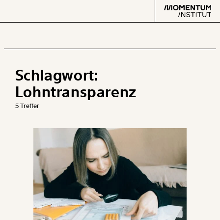
Schlagwort:
Text
second
Lohntransparenz
5 Treffer
Arbeit
Verteilung
Klima
Datensätze