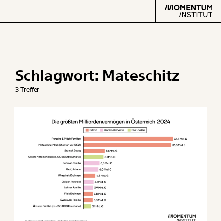
Schlagwort:
Mateschitz
Text
second
3 Treffer
Arbeit
Verteilung
Klima
Datensätze