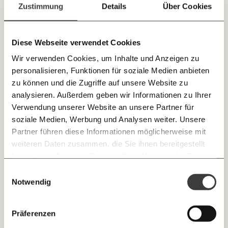
Paper der Woche
Zustimmung
Details
Über Cookies
E-Mail-Newslettern!
Kürzungslandkarte
Projekte
Erbschaftssteuer-Rechner
Diese Webseite verwendet Cookies
JETZT
Hochwasser 2024: Betroffene Pflegeheime und
Koalitions-Kompass
Wir verwenden Cookies, um Inhalte und Anzeigen zu
Pflegekräfte gesucht
EINFACH
Arbeitslosenrechner
personalisieren, Funktionen für soziale Medien anbieten
TEILEN.
Arbeitest du in einem Pflege- oder Altenheim in
zu können und die Zugriffe auf unsere Website zu
Über uns
Care-Rechner
Niederösterreich und warst vom Hochwasser im September
analysieren. Außerdem geben wir Informationen zu Ihrer
2024 betroffen? Wir brauchen deine Unterstützung! Hier
Verwendung unserer Website an unsere Partner für
Team
Befristungs-Monitor
geht’s zum Fragebogen.
E-Mail
Whatsapp
soziale Medien, Werbung und Analysen weiter. Unsere
Newsletter des Momentum Instituts
KLIMA
Jahresberichte
Pflegerechner
Partner führen diese Informationen möglicherweise mit
Ein Mal pro
Momentum Institut-Weekly:
weiteren Daten zusammen, die Sie ihnen bereitgestellt
Telegram
Messenger
Ich werde Fördermitglied* …
Pressebereich
Parlagram
Woche die neuesten Analysen,
haben oder die sie im Rahmen Ihrer Nutzung der Dienste
GEMERKTE
Berechnungen, das Paper der Woche und
Jobs & Fellowships
gesammelt haben.
monatlich
jährlich
Einwilligungsauswahl
Medienauftritte vom Momentum Institut.
Facebook
Mastodon
INHALTE
Notwendig
0
Inhalte
Threads
RSS
Newsletter des Moment Magazins
… mit einem Beitrag von* …
ALLES
Präferenzen