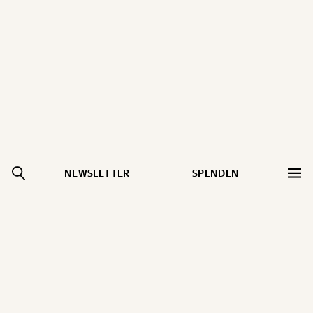
ausdrucken oder weiterleiten und verschenken
kannst.
WEITER
1/3
NEWSLETTER
SPENDEN