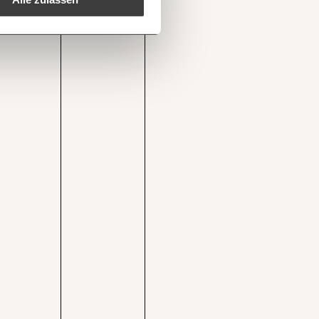
1/3
anche/
Kopieren