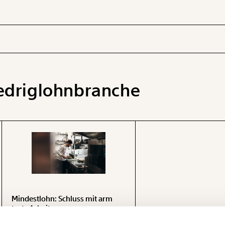
edriglohnbranche
 INHALTE
Mindestlohn: Schluss mit arm
trotz Arbeit
Was ist es uns als Gesellschaft wert, dass
Ich werde Fördermitglied* …