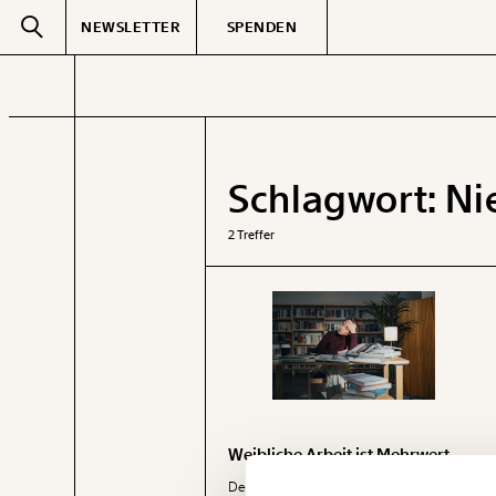
NEWSLETTER
SPENDEN
Text
second
Schlagwort:
Ni
GEMERKTE
2 Treffer
Weibliche Arbeit ist Mehrwert
Veränderung
Der Equal Pay Day erinnert jährlich an die