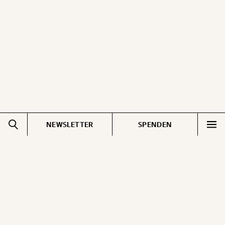
ausdrucken oder weiterleiten und verschenken
kannst.
WEITER
1/3
NEWSLETTER
SPENDEN