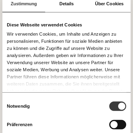
Paper der Woche
Zustimmung
Details
Über Cookies
E-Mail-Newslettern!
Kürzungslandkarte
Projekte
Erbschaftssteuer-Rechner
Hochwasser 2024: Betroffene Pflegeheime und
Diese Webseite verwendet Cookies
Pflegekräfte gesucht
JETZT
Koalitions-Kompass
Wir verwenden Cookies, um Inhalte und Anzeigen zu
EINFACH
Arbeitest du in einem Pflege- oder Altenheim in
Arbeitslosenrechner
personalisieren, Funktionen für soziale Medien anbieten
Niederösterreich und warst vom Hochwasser im September
TEILEN.
zu können und die Zugriffe auf unsere Website zu
2024 betroffen? Wir brauchen deine Unterstützung! Hier
Über uns
Care-Rechner
analysieren. Außerdem geben wir Informationen zu Ihrer
geht’s zum Fragebogen.
KLIMA
Verwendung unserer Website an unsere Partner für
Team
Befristungs-Monitor
E-Mail
Whatsapp
soziale Medien, Werbung und Analysen weiter. Unsere
Newsletter des Momentum Instituts
Jahresberichte
Pflegerechner
Partner führen diese Informationen möglicherweise mit
Ein Mal pro
Momentum Institut-Weekly:
weiteren Daten zusammen, die Sie ihnen bereitgestellt
Telegram
Messenger
Ich werde Fördermitglied* …
Pressebereich
Parlagram
Woche die neuesten Analysen,
haben oder die sie im Rahmen Ihrer Nutzung der Dienste
GEMERKTE
Berechnungen, das Paper der Woche und
Jobs & Fellowships
gesammelt haben.
monatlich
jährlich
Einwilligungsauswahl
Medienauftritte vom Momentum Institut.
Facebook
Mastodon
INHALTE
Notwendig
0
Inhalte
Threads
RSS
Newsletter des Moment Magazins
… mit einem Beitrag von* …
ALLES
Präferenzen