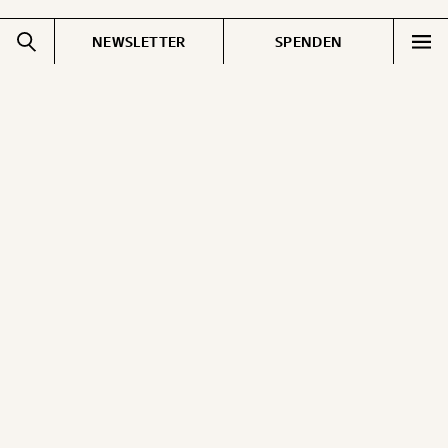
NEWSLETTER
SPENDEN
Impressum
Pressebereich
Datenschutz
Jobs & Fellowships