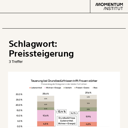
Schlagwort:
Text
second
Preissteigerung
3 Treffer
Arbeit
Verteilung
Klima
Datensätze