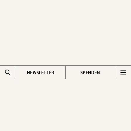
ausdrucken oder weiterleiten und verschenken
kannst.
WEITER
1/3
NEWSLETTER
SPENDEN