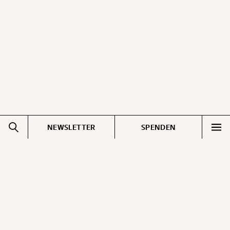
ausdrucken oder weiterleiten und verschenken
kannst.
WEITER
1/3
NEWSLETTER
SPENDEN