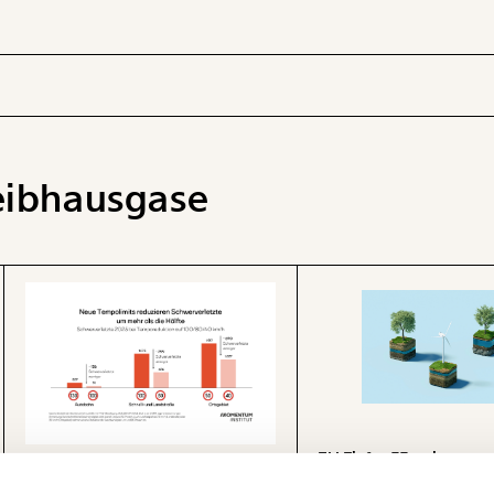
eibhausgase
 INHALTE
EU Fit for 55 – eine erst
Neue Tempolimits reduzieren
Schnelleinschätzung
Ich werde Fördermitglied* …
Schwerverletzte um mehr als die