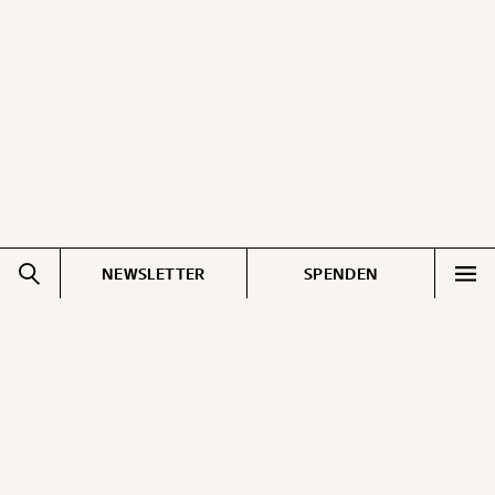
ausdrucken oder weiterleiten und verschenken
kannst.
WEITER
1/3
NEWSLETTER
SPENDEN