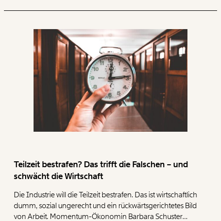
Teilzeitarbeit. Rechnet man jene, die sich in schulischer oder
beruflicher Aus- bzw. Fortbildung befinden (z.B. Studierende
und Lehrlinge) heraus, schrumpft die Teilzeitquote in Wien
auf 24,2 Prozent – die Bundeshauptstadt hat damit die
niedrigste Teilzeitquote im Bundesländervergleich. Das zeigt
eine Auswertung des Momentum Instituts auf Basis der
Mikrozensus Arbeitskräfteerhebung 2024 der Statistik
Austria.
Teilzeit bestrafen? Das trifft die Falschen – und
schwächt die Wirtschaft
Die Industrie will die Teilzeit bestrafen. Das ist wirtschaftlich
dumm, sozial ungerecht und ein rückwärtsgerichtetes Bild
von Arbeit. Momentum-Ökonomin Barbara Schuster