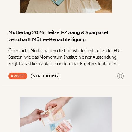
Muttertag 2026: Teilzeit-Zwang & Sparpaket
verschärft Mütter-Benachteiligung
Österreichs Mütter haben die höchste Teilzeitquote aller EU-
Staaten, wie das Momentum Institut in einer Aussendung
zeigt. Das ist kein Zufall – sondern das Ergebnis fehlender
Betreuungsinfrastruktur und ungleich verteilter Sorgearbeit.
ARBEIT
VERTEILUNG
Das Sparpaket der Bundesregierung, das vergangene
Woche präsentiert wurde, verschärft die Lage von Müttern
zusätzlich.