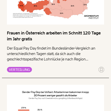
Frauen in Österreich arbeiten im Schnitt 120 Tage
im Jahr gratis
Der Equal Pay Day findet im Bundesländer-Vergleich an
unterschiedlichen Tagen statt, da sich auch die
geschlechtsspezifische Lohnlücke je nach Region
unterscheidet. Der Gender Pay Gap in Wien liegt bei 17
VERTEILUNG
Prozent und in Vorarlberg klafft die Lohnlücke zwischen voll-
und teilzeitbeschäftigten Frauen und Männern bei satten 44
Prozent. Im Schnitt arbeiten Frauen (in Teilzeit oder Vollzeit)
etwa 120 Tage im Jahr gratis.
Veränderung
beginnt mit Dir!