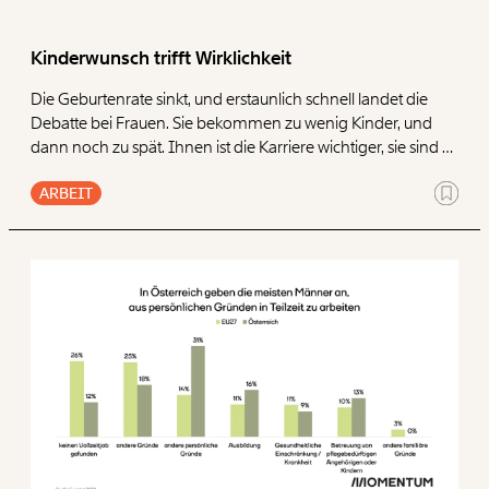
Paper der Woche
Kürzungslandkarte
Projekte
Kinderwunsch trifft Wirklichkeit
Erbschaftssteuer-Rechner
Die Geburtenrate sinkt, und erstaunlich schnell landet die
Koalitions-Kompass
Debatte bei Frauen. Sie bekommen zu wenig Kinder, und
dann noch zu spät. Ihnen ist die Karriere wichtiger, sie sind zu
Arbeitslosenrechner
anspruchsvoll geworden. Frauen hierzulande stehen
Über uns
Care-Rechner
ARBEIT
demnach vor einem unlösbaren Dilemma: Sie sollen
gleichzeitig gut ausgebildet, wirtschaftlich unabhängig, voll
Team
Befristungs-Monitor
erwerbstätig und möglichst früh Mutter sein.
Jahresberichte
Pflegerechner
Pressebereich
Parlagram
Jobs & Fellowships