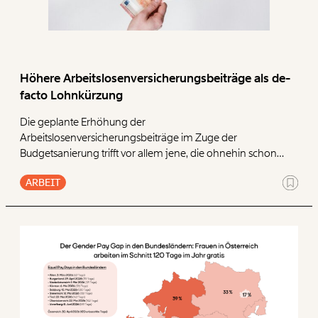
Höhere Arbeitslosenversicherungsbeiträge als de-
facto Lohnkürzung
Die geplante Erhöhung der
Arbeitslosenversicherungsbeiträge im Zuge der
Budgetsanierung trifft vor allem jene, die ohnehin schon
wenig bezahlt bekommen. Eine neue Auswertung des
ARBEIT
Momentum Instituts zeigt: Besonders Frauen und
Geringbezahlte müssen mit spürbaren
Einkommensverlusten rechnen. Selbst für viele Vollzeit-
Beschäftigte bedeutet die Maßnahme de facto eine
Lohnkürzung.