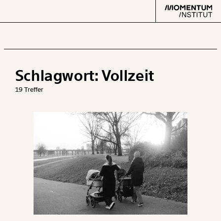
Schlagwort:
Vollzeit
Text
second
19 Treffer
Arbeit
Verteilung
Klima
Datensätze