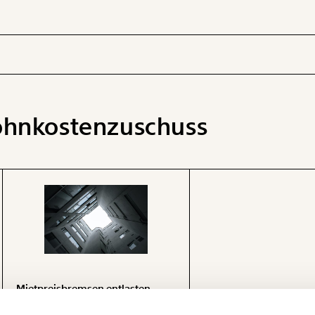
hnkostenzuschuss
 INHALTE
Mietpreisbremsen entlasten
Mieter:innen stärker als ein
Ich werde Fördermitglied* …