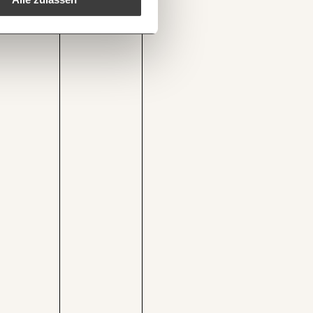
1/3
itut.at/tag/wohnkostenzuschuss/
Kopieren