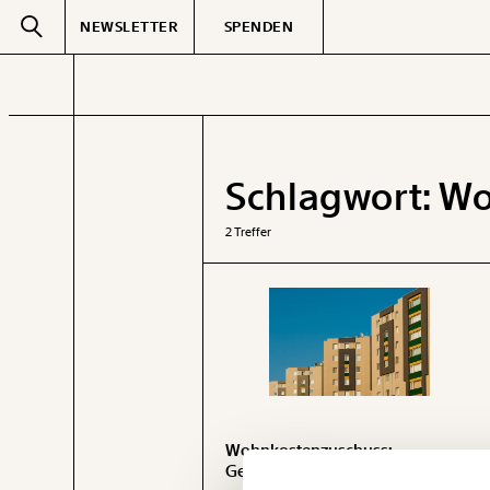
NEWSLETTER
SPENDEN
Text
second
Schlagwort:
Wo
GEMERKTE
2 Treffer
Wohnkostenzuschuss:
Veränderung
Geldregen nur für Vermieter