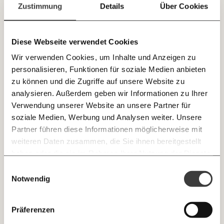
Paper der Woche
Zustimmung
Details
Über Cookies
E-Mail-Newslettern!
Kürzungslandkarte
Projekte
Erbschaftssteuer-Rechner
Diese Webseite verwendet Cookies
JETZT
Koalitions-Kompass
Wir verwenden Cookies, um Inhalte und Anzeigen zu
EINFACH
Arbeitslosenrechner
personalisieren, Funktionen für soziale Medien anbieten
TEILEN.
zu können und die Zugriffe auf unsere Website zu
Über uns
Care-Rechner
analysieren. Außerdem geben wir Informationen zu Ihrer
Verwendung unserer Website an unsere Partner für
Team
Befristungs-Monitor
E-Mail
Whatsapp
soziale Medien, Werbung und Analysen weiter. Unsere
Newsletter des Momentum Instituts
Jahresberichte
Pflegerechner
Partner führen diese Informationen möglicherweise mit
Ein Mal pro
Momentum Institut-Weekly:
weiteren Daten zusammen, die Sie ihnen bereitgestellt
Telegram
Messenger
Ich werde Fördermitglied* …
Pressebereich
Parlagram
Woche die neuesten Analysen,
haben oder die sie im Rahmen Ihrer Nutzung der Dienste
GEMERKTE
Berechnungen, das Paper der Woche und
Jobs & Fellowships
gesammelt haben.
monatlich
jährlich
Einwilligungsauswahl
Medienauftritte vom Momentum Institut.
Facebook
Mastodon
INHALTE
Notwendig
0
Inhalte
Threads
RSS
Newsletter des Moment Magazins
… mit einem Beitrag von* …
ALLES
Präferenzen