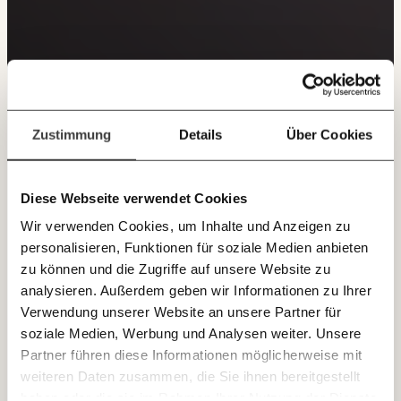
Du überweist lieber direkt?
Hier unsere IBAN: AT34 4300 0498 0007 6017
Immer auf dem
Deine Spende absetzen:
Fragen und Antworten.
Laufenden bleiben
mit unseren gratis
Zustimmung
Details
Über Cookies
E-Mail-Newslettern!
Diese Webseite verwendet Cookies
JETZT
Wir verwenden Cookies, um Inhalte und Anzeigen zu
EINFACH
personalisieren, Funktionen für soziale Medien anbieten
TEILEN.
zu können und die Zugriffe auf unsere Website zu
analysieren. Außerdem geben wir Informationen zu Ihrer
Verwendung unserer Website an unsere Partner für
E-Mail
Whatsapp
soziale Medien, Werbung und Analysen weiter. Unsere
Newsletter des Momentum Instituts
Partner führen diese Informationen möglicherweise mit
Ein Mal pro
Momentum Institut-Weekly:
weiteren Daten zusammen, die Sie ihnen bereitgestellt
Telegram
Messenger
Ich werde Fördermitglied* …
Woche die neuesten Analysen,
haben oder die sie im Rahmen Ihrer Nutzung der Dienste