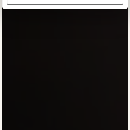
ANMELDEN
150€
€
Ich möchte meine Spende verschenken.
Du erhältst eine E-Mail mit deiner
Geschenkurkunde im PDF-Format, welche Du
ausdrucken oder weiterleiten und verschenken
kannst.
WEITER
1/3