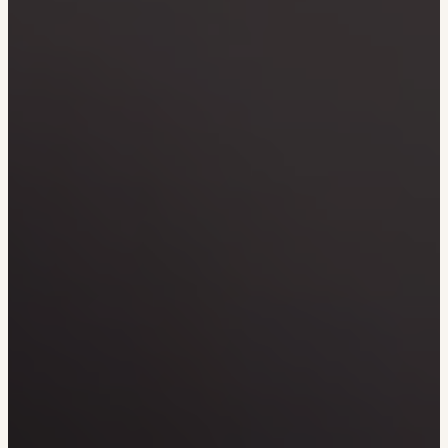
Veränderung
beginnt mit Dir!
Werde
und wir können gemeinsam
Fördermitglied
unsere Wirtschaft so gestalten, dass sie für alle
funktioniert. Unsere Recherchen sind für alle frei im
Netz. Unabhängig und werbefrei. Und das wird auch
so bleiben. Kämpf’ mit uns für den Fortschritt und
unterstütze uns mit Deinem Mitgliedsbeitrag.