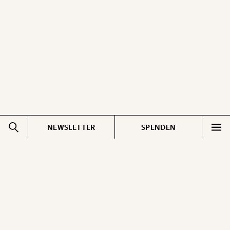
ausdrucken oder weiterleiten und verschenken
kannst.
WEITER
1/3
NEWSLETTER
SPENDEN