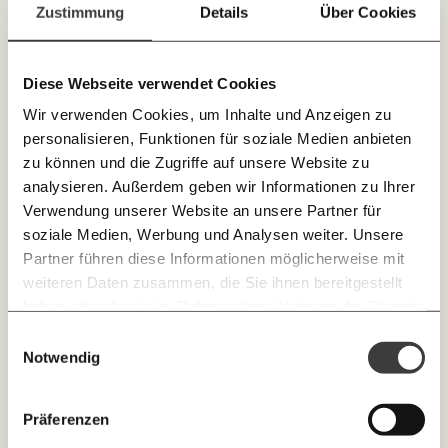
Paper der Woche
Zustimmung
Details
Über Cookies
E-Mail-Newslettern!
Kürzungslandkarte
Projekte
Erbschaftssteuer-Rechner
Diese Webseite verwendet Cookies
JETZT
Koalitions-Kompass
Wir verwenden Cookies, um Inhalte und Anzeigen zu
EINFACH
Arbeitslosenrechner
personalisieren, Funktionen für soziale Medien anbieten
TEILEN.
zu können und die Zugriffe auf unsere Website zu
Über uns
Care-Rechner
analysieren. Außerdem geben wir Informationen zu Ihrer
Verwendung unserer Website an unsere Partner für
Team
Befristungs-Monitor
E-Mail
Whatsapp
soziale Medien, Werbung und Analysen weiter. Unsere
Newsletter des Momentum Instituts
Jahresberichte
Pflegerechner
Partner führen diese Informationen möglicherweise mit
Ein Mal pro
Momentum Institut-Weekly:
weiteren Daten zusammen, die Sie ihnen bereitgestellt
Telegram
Messenger
Ich werde Fördermitglied* …
Pressebereich
Parlagram
Woche die neuesten Analysen,
haben oder die sie im Rahmen Ihrer Nutzung der Dienste
GEMERKTE
Berechnungen, das Paper der Woche und
Jobs & Fellowships
gesammelt haben.
monatlich
jährlich
Einwilligungsauswahl
Medienauftritte vom Momentum Institut.
Facebook
Mastodon
INHALTE
Notwendig
0
Inhalte
Threads
RSS
Newsletter des Moment Magazins
… mit einem Beitrag von* …
ALLES
Präferenzen