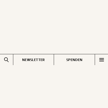
ausdrucken oder weiterleiten und verschenken
kannst.
WEITER
1/3
NEWSLETTER
SPENDEN