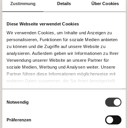
Paper der Woche
Zustimmung
Details
Über Cookies
E-Mail-Newslettern!
Kürzungslandkarte
Projekte
Erbschaftssteuer-Rechner
Diese Webseite verwendet Cookies
JETZT
Koalitions-Kompass
Wir verwenden Cookies, um Inhalte und Anzeigen zu
EINFACH
Arbeitslosenrechner
personalisieren, Funktionen für soziale Medien anbieten
TEILEN.
zu können und die Zugriffe auf unsere Website zu
Über uns
Care-Rechner
analysieren. Außerdem geben wir Informationen zu Ihrer
Verwendung unserer Website an unsere Partner für
Team
Befristungs-Monitor
E-Mail
Whatsapp
soziale Medien, Werbung und Analysen weiter. Unsere
Newsletter des Momentum Instituts
Jahresberichte
Pflegerechner
Partner führen diese Informationen möglicherweise mit
Ein Mal pro
Momentum Institut-Weekly:
weiteren Daten zusammen, die Sie ihnen bereitgestellt
Telegram
Messenger
Ich werde Fördermitglied* …
Pressebereich
Parlagram
Woche die neuesten Analysen,
haben oder die sie im Rahmen Ihrer Nutzung der Dienste
GEMERKTE
Berechnungen, das Paper der Woche und
Jobs & Fellowships
gesammelt haben.
monatlich
jährlich
Einwilligungsauswahl
Medienauftritte vom Momentum Institut.
Facebook
Mastodon
INHALTE
Notwendig
0
Inhalte
Threads
RSS
Newsletter des Moment Magazins
… mit einem Beitrag von* …
ALLES
Präferenzen