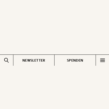
ausdrucken oder weiterleiten und verschenken
kannst.
WEITER
1/3
NEWSLETTER
SPENDEN