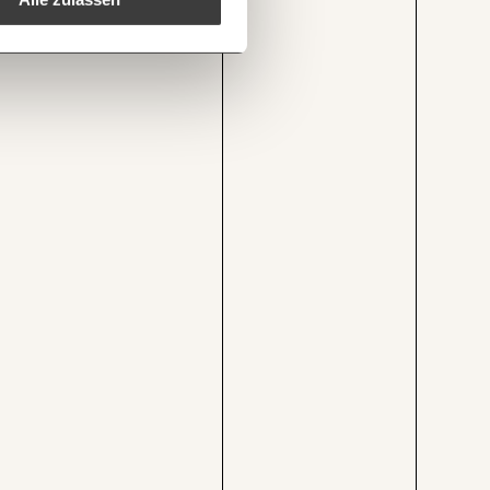
1/3
tut.at/event-date/?date=13122026
Kopieren