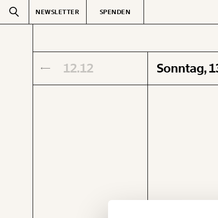
NEWSLETTER
SPENDEN
Text
second
12.12
Sonntag, 
GEMERKTE
Veränderung