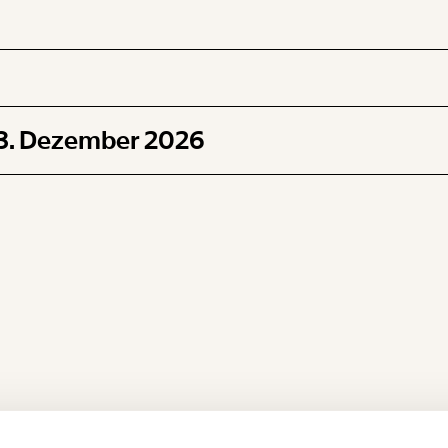
13. Dezember 2026
 INHALTE
Ich werde Fördermitglied* …