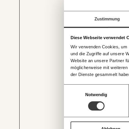
beginnt mit Dir
Immer au
Werde
Fördermitglied
und w
Zustimmung
Wirtschaft so gestalten, dass s
Laufenden
Recherchen sind für alle fre
Und das wird auch so bleiben
mit unsere
und unterstütze uns mit Dei
Diese Webseite verwendet 
E-Mail-Ne
Du überweist lieber direkt?
Wir verwenden Cookies, um I
Hier unsere IBAN: AT34 4
und die Zugriffe auf unsere 
Deine Spende absetzen:
Fr
Website an unsere Partner fü
möglicherweise mit weiteren
der Dienste gesammelt habe
Einwilligungsauswahl
Notwendig
JETZT
EINFAC
TEILEN.
Ablehnen