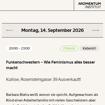
13.09
Montag, 14. September 2026
Text
second
20:00
–
23:00
Präsenz
Kabarett
Veränderung
beginnt mit Dir!
Arbeit
Funkenschwestern – Wie Feminismus alles besser
macht
Verteilung
Werde
und wir können gemeinsam
Fördermitglied
unsere Wirtschaft so gestalten, dass sie für alle
Kulisse, Rosensteingasse 39 Ausverkauft!
Klima
funktioniert. Unsere Recherchen sind für alle frei im
Netz. Unabhängig und werbefrei. Und das wird auch
so bleiben. Kämpf’ mit uns für den Fortschritt und
Barbara Blaha weiß, wovon sie spricht. Aufgewachsen als
unterstütze uns mit Deinem Mitgliedsbeitrag.
Datensätze
Kind einer Arbeiterfamilie mit vielen Geschwistern aber