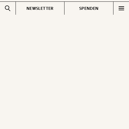
NEWSLETTER
SPENDEN
Impressum
Pressebereich
Datenschutz
Jobs & Fellowships