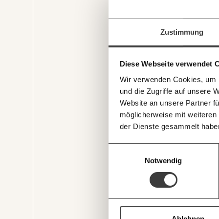
beginnt mit Dir
Immer au
Werde
Fördermitglied
und w
Zustimmung
Wirtschaft so gestalten, dass s
Laufenden
Recherchen sind für alle fre
Und das wird auch so bleiben
mit unsere
und unterstütze uns mit Dei
Diese Webseite verwendet 
E-Mail-Ne
Du überweist lieber direkt?
Wir verwenden Cookies, um I
Hier unsere IBAN: AT34 4
und die Zugriffe auf unsere 
Deine Spende absetzen:
Fr
Website an unsere Partner fü
möglicherweise mit weiteren
der Dienste gesammelt habe
Einwilligungsauswahl
Notwendig
JETZT
EINFAC
TEILEN.
Ablehnen