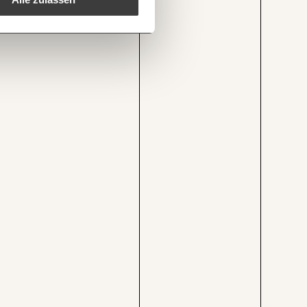
1/3
tut.at/event-date/?date=22012026
Kopieren