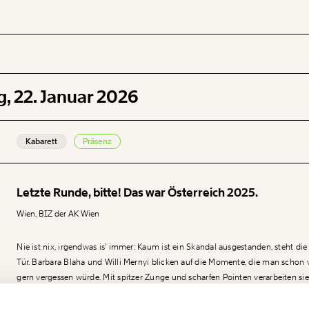
, 22. Januar 2026
 INHALTE
Kabarett
Präsenz
Letzte Runde, bitte! Das war Österreich 2025.
Wien, BIZ der AK Wien
Nie ist nix, irgendwas is’ immer: Kaum ist ein Skandal ausgestanden, steht die
Tür. Barbara Blaha und Willi Mernyi blicken auf die Momente, die man schon 
gern vergessen würde. Mit spitzer Zunge und scharfen Pointen verarbeiten sie 
bewegt, aufgeregt oder einfach nur fassungslos zurückgelassen hat. Ein politi
Ich werde Fördermitglied* …
mit Lachgarantie, der zeigt: Die Realität ist in Österreich immer noch absurder 