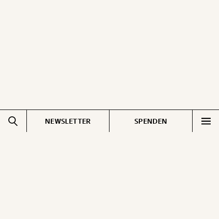
ausdrucken oder weiterleiten und verschenken
kannst.
WEITER
1/3
NEWSLETTER
SPENDEN