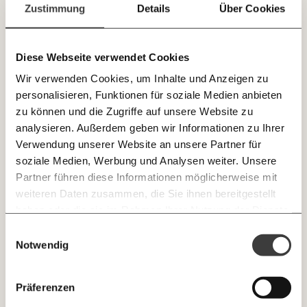
Paper der Woche
Zustimmung
Details
Über Cookies
E-Mail-Newslettern!
Kürzungslandkarte
Projekte
Erbschaftssteuer-Rechner
Diese Webseite verwendet Cookies
JETZT
Koalitions-Kompass
Wir verwenden Cookies, um Inhalte und Anzeigen zu
EINFACH
Arbeitslosenrechner
personalisieren, Funktionen für soziale Medien anbieten
TEILEN.
zu können und die Zugriffe auf unsere Website zu
Über uns
Care-Rechner
analysieren. Außerdem geben wir Informationen zu Ihrer
Verwendung unserer Website an unsere Partner für
Team
Befristungs-Monitor
E-Mail
Whatsapp
soziale Medien, Werbung und Analysen weiter. Unsere
Newsletter des Momentum Instituts
Jahresberichte
Pflegerechner
Partner führen diese Informationen möglicherweise mit
Ein Mal pro
Momentum Institut-Weekly:
weiteren Daten zusammen, die Sie ihnen bereitgestellt
Telegram
Messenger
Ich werde Fördermitglied* …
Pressebereich
Parlagram
Woche die neuesten Analysen,
haben oder die sie im Rahmen Ihrer Nutzung der Dienste
GEMERKTE
Berechnungen, das Paper der Woche und
Jobs & Fellowships
gesammelt haben.
monatlich
jährlich
Einwilligungsauswahl
Medienauftritte vom Momentum Institut.
Facebook
Mastodon
INHALTE
Notwendig
0
Inhalte
Threads
RSS
Newsletter des Moment Magazins
… mit einem Beitrag von* …
ALLES
Präferenzen