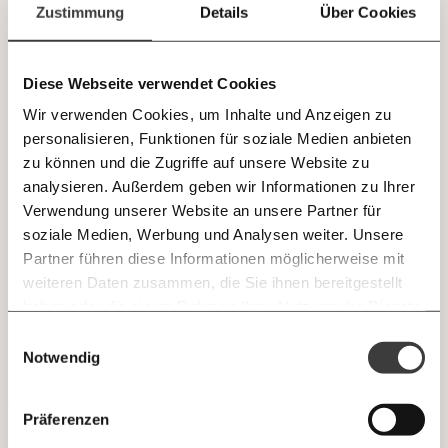
Paper der Woche
Zustimmung
Details
Über Cookies
E-Mail-Newslettern!
Kürzungslandkarte
https://www.westlicht.com/
Projekte
Erbschaftssteuer-Rechner
Diese Webseite verwendet Cookies
JETZT
Koalitions-Kompass
Wir verwenden Cookies, um Inhalte und Anzeigen zu
EINFACH
Arbeitslosenrechner
personalisieren, Funktionen für soziale Medien anbieten
TEILEN.
zu können und die Zugriffe auf unsere Website zu
Über uns
Care-Rechner
analysieren. Außerdem geben wir Informationen zu Ihrer
Verwendung unserer Website an unsere Partner für
Team
Befristungs-Monitor
E-Mail
Whatsapp
soziale Medien, Werbung und Analysen weiter. Unsere
Newsletter des Momentum Instituts
Jahresberichte
Pflegerechner
Partner führen diese Informationen möglicherweise mit
Ein Mal pro
Momentum Institut-Weekly:
weiteren Daten zusammen, die Sie ihnen bereitgestellt
Telegram
Messenger
Ich werde Fördermitglied* …
Pressebereich
Parlagram
Woche die neuesten Analysen,
haben oder die sie im Rahmen Ihrer Nutzung der Dienste
GEMERKTE
Berechnungen, das Paper der Woche und
Jobs & Fellowships
gesammelt haben.
monatlich
jährlich
Einwilligungsauswahl
Medienauftritte vom Momentum Institut.
Facebook
Mastodon
INHALTE
Notwendig
0
Inhalte
In Kalender speichern
Threads
RSS
30.01
Newsletter des Moment Magazins
… mit einem Beitrag von* …
ALLES
Präferenzen