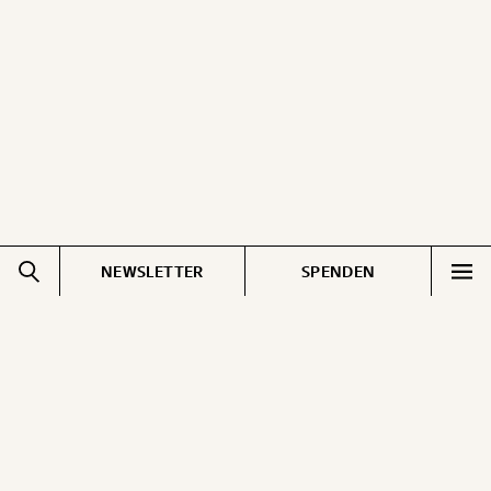
ausdrucken oder weiterleiten und verschenken
kannst.
WEITER
1/3
NEWSLETTER
SPENDEN