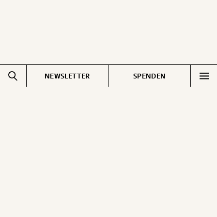
WEITER
1/3
NEWSLETTER
SPENDEN
Impressum
Pressebereich