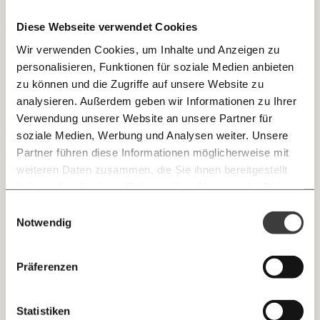
Paper der Woche
Kürzungslandkarte
Diese Webseite verwendet Cookies
JETZT
Projekte
Erbschaftssteuer-Rechner
Wir verwenden Cookies, um Inhalte und Anzeigen zu
EINFACH
Übergewinn
personalisieren, Funktionen für soziale Medien anbieten
Koalitions-Kompass
TEILEN.
zu können und die Zugriffe auf unsere Website zu
Arbeitslosenrechner
analysieren. Außerdem geben wir Informationen zu Ihrer
Verwendung unserer Website an unsere Partner für
Über uns
Care-Rechner
E-Mail
Whatsapp
soziale Medien, Werbung und Analysen weiter. Unsere
Newsletter des Momentum Instituts
Team
Partner führen diese Informationen möglicherweise mit
Befristungs-Monitor
Ein Mal pro
Momentum Institut-Weekly:
weiteren Daten zusammen, die Sie ihnen bereitgestellt
Telegram
Messenger
Ich werde Fördermitglied* …
Jahresberichte
Pflegerechner
Woche die neuesten Analysen,
haben oder die sie im Rahmen Ihrer Nutzung der Dienste
GEMERKTE
Berechnungen, das Paper der Woche und
gesammelt haben.
Pressebereich
Einwilligungsauswahl
Parlagram
Medienauftritte vom Momentum Institut.
Facebook
Mastodon
monatlich
jährlich
INHALTE
Notwendig
0
Inhalte
Jobs & Fellowships
Threads
RSS
Newsletter des Moment Magazins
ALLES
Präferenzen
… mit einem Beitrag von* …
Knackig über die
Instagram
LinkedIn
Morgenmoment:
10€
20€
wichtigsten Themen informiert bleiben -
Statistiken