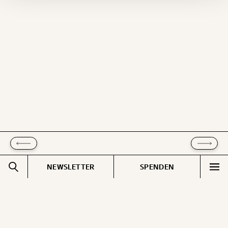
Du erhältst eine E-Mail mit deiner
Geschenkurkunde im PDF-Format, welche Du
ausdrucken oder weiterleiten und verschenken
kannst.
WEITER
1/3
NEWSLETTER
SPENDEN