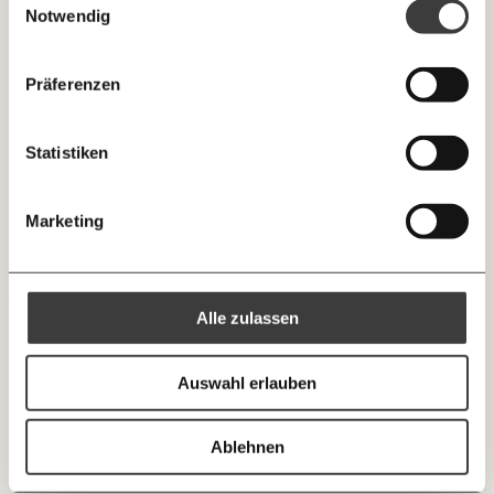
Facebook
Mastodon
INHALTE
verzeichnete leichte Verluste in der Höhe von 0,6 Prozent
Notwendig
0
Inhalte
im Vergleich zum Jahr 2019. Gewichtet nach dem
Threads
RSS
Produktionswert produzierten die energieintensiven
Newsletter des Moment Magazins
… mit einem Beitrag von* …
ALLES
Präferenzen
Branchen damit im Schnitt rund 6,7 Prozent mehr als im
Jahr 2019.
Knackig über die
Instagram
LinkedIn
Morgenmoment:
10€
20€
Um erneut eine Überförderung zu verhindern, empfiehlt
wichtigsten Themen informiert bleiben -
Statistiken
morgens in deinem Posteingang
das Momentum Institut statt großflächiger Zuschüsse
30€
50€
BlueSky
X (Twitter)
gezieltere Hilfen, die nur bei schwer getroffenen
Die guten Nachrichten der
Die Gute Woche:
Marketing
Unternehmen mit existenzbedrohenden Verlusten zur
Welt nicht aus den Augen verlieren - immer
100€
€
Anwendung kommen.
zum Wochenende
https://www.momentum-institut.at/grafik/produktion-trotz-hoher-energiepreise-stabil/
Kopieren
Alle zulassen
Ich spende einmalig
Auswahl erlauben
20€
40€
Ich bin einverstanden, einen regelmäßigen Newsletter zu erhalten.
Mehr Informationen:
Datenschutz.
60€
100€
Ablehnen
ANMELDEN
150€
€