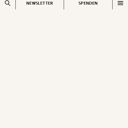
NEWSLETTER
SPENDEN
Impressum
Pressebereich
Datenschutz
Jobs & Fellowships
Cookie Einstellungen
Gemerkte Inhalte