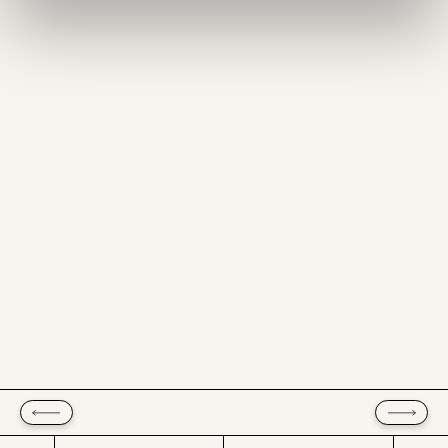
Ich möchte meine Spende verschenken.
Du erhältst eine E-Mail mit deiner
Geschenkurkunde im PDF-Format, welche Du
ausdrucken oder weiterleiten und verschenken
kannst.
WEITER
1/3