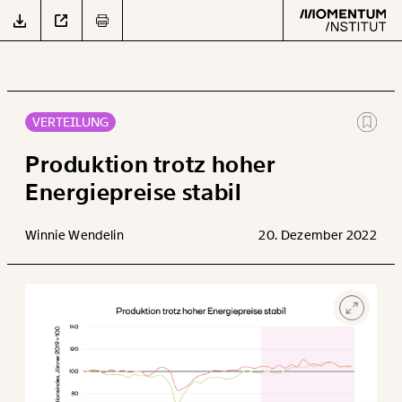
VERTEILUNG
Text
second
Produktion trotz hoher
Veränderung
Energiepreise stabil
beginnt mit Dir!
Arbeit
Winnie Wendelin
20. Dezember 2022
Verteilung
Werde
und wir können gemeinsam
Fördermitglied
unsere Wirtschaft so gestalten, dass sie für alle
Klima
funktioniert. Unsere Recherchen sind für alle frei im
Netz. Unabhängig und werbefrei. Und das wird auch
so bleiben. Kämpf’ mit uns für den Fortschritt und
unterstütze uns mit Deinem Mitgliedsbeitrag.
Datensätze
Du überweist lieber direkt?