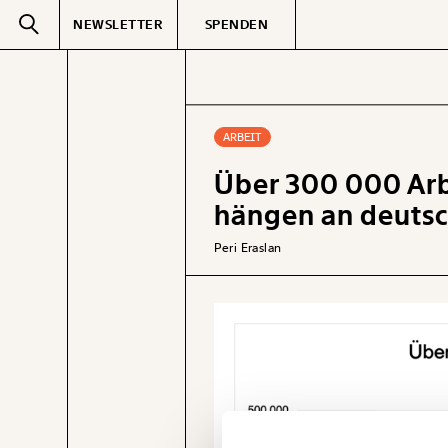
NEWSLETTER
SPENDEN
Text
second
ARBEIT
Über 300 000 Arbe
GEMERKTE
hängen an deuts
Peri Eraslan
Veränderung