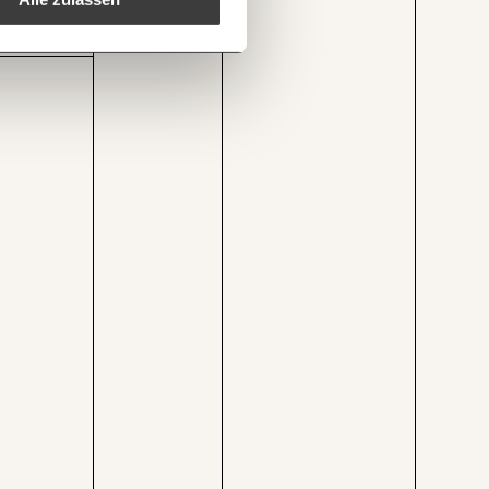
1/3
terreich-haengen-deutschen-firmen/
Kopieren