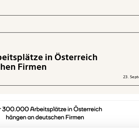
itsplätze in Österreich
 INHALTE
chen Firmen
23. Sep
Ich werde Fördermitglied* …